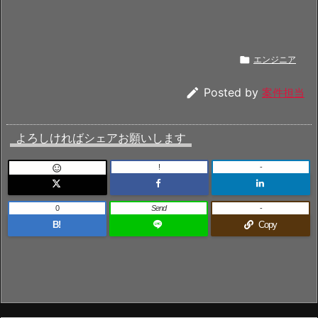

エンジニア

Posted by
案件担当
よろしければシェアお願いします
!
-

0
Send
-
B!
Copy