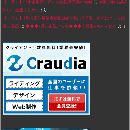
【コラム】中小企業デジタル化応援隊事業の傾向
に
副業で会社辞め
たい - 金速まとめ+
より
【コラム】1月の案件希望者指数は前年比で5.5倍、前年比としては
過去最高
に
◆◆◆1月の市況 その6◆◆◆ | 投資5ちゃんねる
より