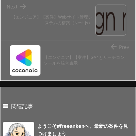

Next
【エンジニア】【案件】Webサイト管理シ
ステムの構築（Nest.js）

Prev
【エンジニア】【案件】GA4とサーチコン
ソールを統合表示

関連記事
ようこそ#freeankenへ、最新の案件を見
つけましょう