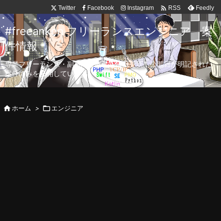

Twitter
Facebook
Instagram
Feedly
RSS
#freeanken フリーランスエンジニア 案
件情報
専業フリーランス・副業向け案件を毎日更新！公開日が明記された
案件のみを公開しています。

ホーム
>

エンジニア