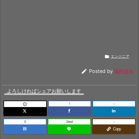

エンジニア

Posted by
案件担当
よろしければシェアお願いします
!
-

0
Send
-
B!
Copy