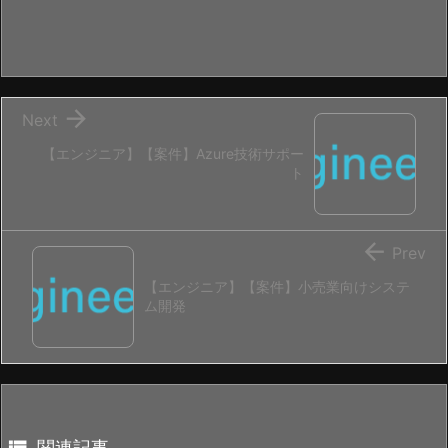

Next
【エンジニア】【案件】Azure技術サポー
ト

Prev
【エンジニア】【案件】小売業向けシステ
ム開発

関連記事