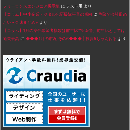
フリーランスエンジニア掲示板
に
テスト用
より
【コラム】中小企業デジタル化応援隊事業の傾向
に
副業で会社辞め
たい - 金速まとめ+
より
【コラム】1月の案件希望者指数は前年比で5.5倍、前年比としては
過去最高
に
◆◆◆1月の市況 その6◆◆◆ | 投資5ちゃんねる
より