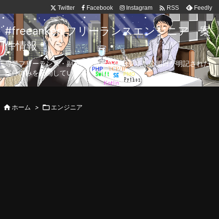

Twitter
Facebook
Instagram
Feedly
RSS
#freeanken フリーランスエンジニア 案
件情報
専業フリーランス・副業向け案件を毎日更新！公開日が明記された
案件のみを公開しています。

ホーム
>

エンジニア