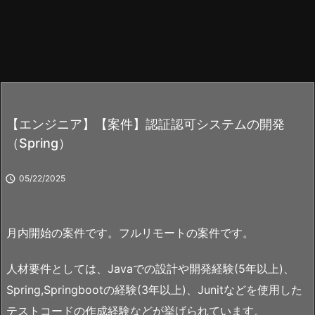
【エンジニア】【案件】認証認可システムの開発
（Spring）

05/22/2025
月内開始の案件です。フルリモートの案件です。
人材要件としては、Javaでの設計や開発経験(5年以上)、
Spring,Springbootの経験(3年以上)、Junitなどを使用した
テストコードの作成経験などが挙げられています。