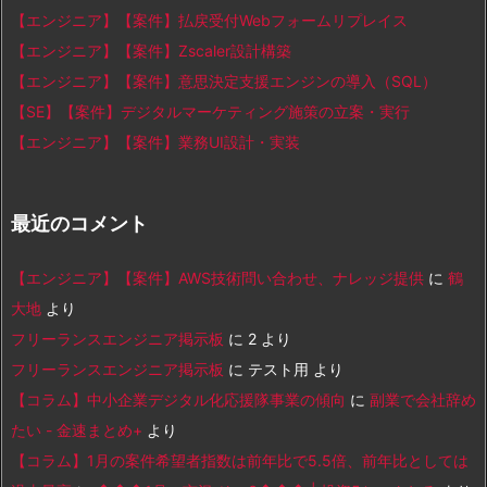
【エンジニア】【案件】払戻受付Webフォームリプレイス
【エンジニア】【案件】Zscaler設計構築
【エンジニア】【案件】意思決定支援エンジンの導入（SQL）
【SE】【案件】デジタルマーケティング施策の立案・実行
【エンジニア】【案件】業務UI設計・実装
最近のコメント
【エンジニア】【案件】AWS技術問い合わせ、ナレッジ提供
に
鶴
大地
より
フリーランスエンジニア掲示板
に
2
より
フリーランスエンジニア掲示板
に
テスト用
より
【コラム】中小企業デジタル化応援隊事業の傾向
に
副業で会社辞め
たい - 金速まとめ+
より
【コラム】1月の案件希望者指数は前年比で5.5倍、前年比としては