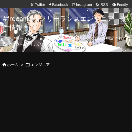

Twitter
Facebook
Instagram
Feedly
RSS
#freeanken フリーランスエンジニア 案
件情報
専業フリーランス・副業向け案件を毎日更新！公開日が明記された
案件のみを公開しています。

ホーム
>

エンジニア