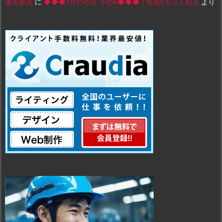
過去最高
に
◆◆◆1月の市況 その6◆◆◆ | 投資5ちゃんねる
より