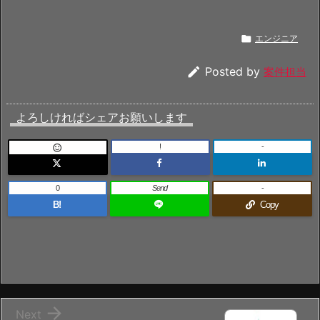

エンジニア

Posted by
案件担当
よろしければシェアお願いします
!
-

0
Send
-
B!
Copy

Next