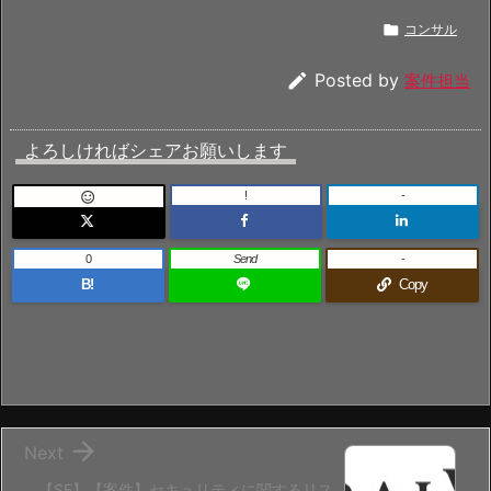

コンサル

Posted by
案件担当
よろしければシェアお願いします
!
-

0
Send
-
B!
Copy

Next
【SE】【案件】セキュリティに関するリス