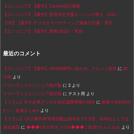
【エンジニア】【案件】Zscaler設計構築
【エンジニア】【案件】意思決定支援エンジンの導入（SQL）
【SE】【案件】デジタルマーケティング施策の立案・実行
【エンジニア】【案件】業務UI設計・実装
最近のコメント
【エンジニア】【案件】AWS技術問い合わせ、ナレッジ提供
に
鶴
大地
より
フリーランスエンジニア掲示板
に
2
より
フリーランスエンジニア掲示板
に
テスト用
より
【コラム】中小企業デジタル化応援隊事業の傾向
に
副業で会社辞め
たい - 金速まとめ+
より
【コラム】1月の案件希望者指数は前年比で5.5倍、前年比としては
過去最高
に
◆◆◆1月の市況 その6◆◆◆ | 投資5ちゃんねる
より