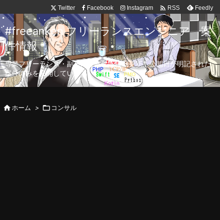

Twitter
Facebook
Instagram
Feedly
RSS
#freeanken フリーランスエンジニア 案
件情報
専業フリーランス・副業向け案件を毎日更新！公開日が明記された
案件のみを公開しています。

ホーム
>

コンサル