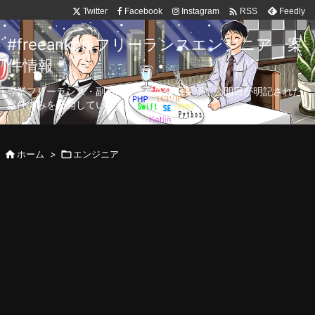

Twitter
Facebook
Instagram
Feedly
RSS
#freeanken フリーランスエンジニア 案
件情報
専業フリーランス・副業向け案件を毎日更新！公開日が明記された
案件のみを公開しています。

ホーム
>

エンジニア