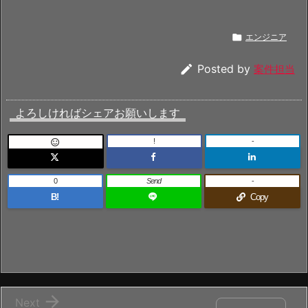

エンジニア

Posted by
案件担当
よろしければシェアお願いします
!
-

0
Send
-
B!
Copy

Next