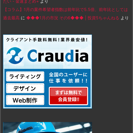
たい - 金速まとめ+
より
【コラム】1月の案件希望者指数は前年比で5.5倍、前年比としては
過去最高
に
◆◆◆1月の市況 その6◆◆◆ | 投資5ちゃんねる
より