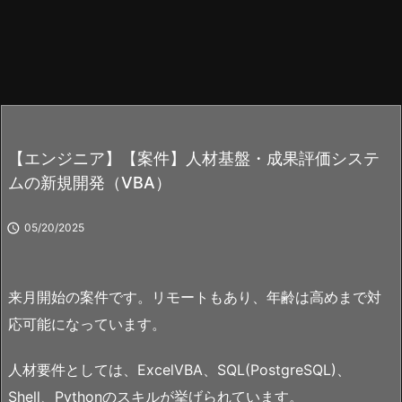
【エンジニア】【案件】人材基盤・成果評価システ
ムの新規開発（VBA）

05/20/2025
来月開始の案件です。リモートもあり、年齢は高めまで対
応可能になっています。
人材要件としては、ExcelVBA、SQL(PostgreSQL)、
Shell、Pythonのスキルが挙げられています。