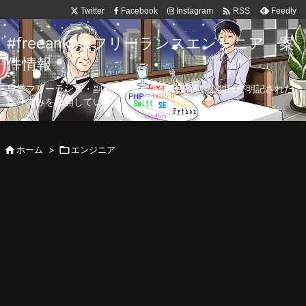

Twitter
Facebook
Instagram
Feedly
RSS
#freeanken フリーランスエンジニア 案
件情報
専業フリーランス・副業向け案件を毎日更新！公開日が明記された
案件のみを公開しています。

ホーム
>

エンジニア