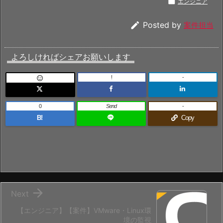

エンジニア

Posted by
案件担当
よろしければシェアお願いします
!
-

0
Send
-
B!
Copy

Next
【エンジニア】【案件】VMware・Linux環
境の監視