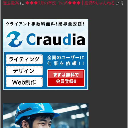
過去最高
に
◆◆◆1月の市況 その6◆◆◆ | 投資5ちゃんねる
より