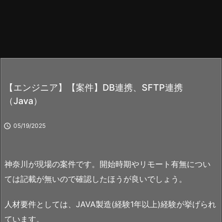
【エンジニア】【案件】DB連携、SFTP連携
（Java）

05/19/2025
神奈川が現場の案件です。開始時期やリモート有無につい
ては記載が無いので確認したほうが良いでしょう。
人材要件としては、JAVA製造(経験1年以上)経験が挙げられ
ています。