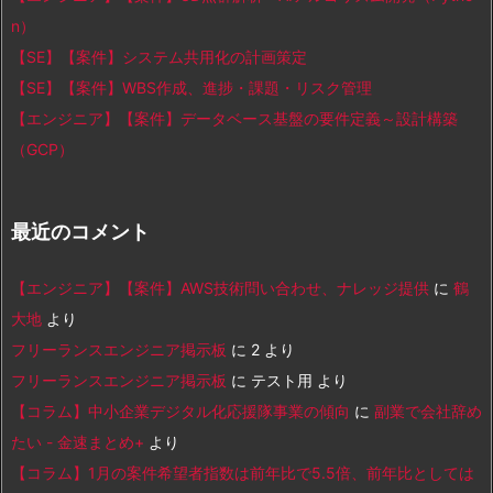
n）
【SE】【案件】システム共用化の計画策定
【SE】【案件】WBS作成、進捗・課題・リスク管理
【エンジニア】【案件】データベース基盤の要件定義～設計構築
（GCP）
最近のコメント
【エンジニア】【案件】AWS技術問い合わせ、ナレッジ提供
に
鶴
大地
より
フリーランスエンジニア掲示板
に
2
より
フリーランスエンジニア掲示板
に
テスト用
より
【コラム】中小企業デジタル化応援隊事業の傾向
に
副業で会社辞め
たい - 金速まとめ+
より
【コラム】1月の案件希望者指数は前年比で5.5倍、前年比としては