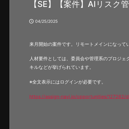
【SE】【案件】AIリスク

04/25/2025
来月開始の案件です。リモートメインになって
人材要件としては、委員会や管理系のプロジェ
キルなどが挙げられています。
※全文表示にはログインが必要です。
https://assign-navi.jp/opportunities/127262/d