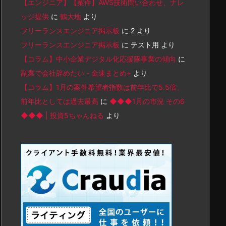
【エンジニア】【案件】AWS技術問い合わせ、ナレ
ッジ提供
に
鶴大地
より
フリーランスエンジニア掲示板
に
2
より
フリーランスエンジニア掲示板
に
テスト用
より
【コラム】中小企業デジタル化応援隊事業の傾向
に
副業で会社辞めたい - 金速まとめ+
より
【コラム】1月の案件希望者指数は前年比で5.5倍、
前年比としては過去最高
に
◆◆◆1月の市況 その6
◆◆◆ | 投資5ちゃんねる
より