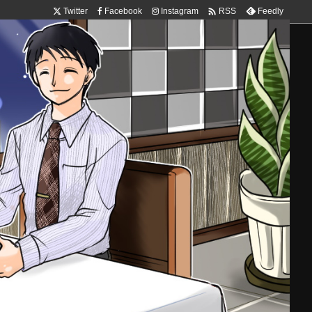

Twitter
Facebook
Instagram
Feedly
RSS