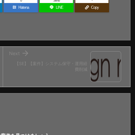
0
Send
-
B!
Hatena
LINE
Copy

Next
【SE】【案件】システム保守・運用経
費削減