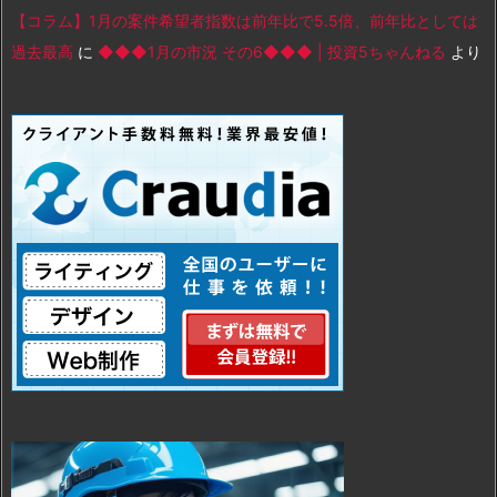
【コラム】1月の案件希望者指数は前年比で5.5倍、前年比としては
過去最高
に
◆◆◆1月の市況 その6◆◆◆ | 投資5ちゃんねる
より