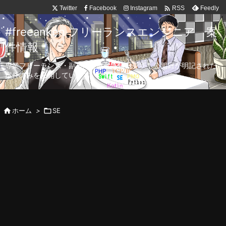

Twitter
Facebook
Instagram
Feedly
RSS
#freeanken フリーランスエンジニア 案
件情報
専業フリーランス・副業向け案件を毎日更新！公開日が明記された
案件のみを公開しています。

ホーム
>

SE