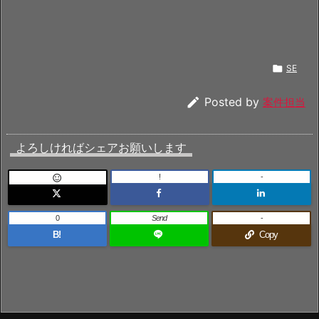

SE

Posted by
案件担当
よろしければシェアお願いします
!
-

0
Send
-
B!
Copy