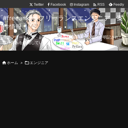

Twitter
Facebook
Instagram
Feedly
RSS
#freeanken フリーランスエンジニア 案
件情報
専業フリーランス・副業向け案件を毎日更新！公開日が明記された
案件のみを公開しています。

ホーム
>

エンジニア