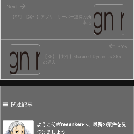

Next
【SE】【案件】アプリ、サーバー連携の効
率化

Prev
【SE】【案件】Microsoft Dynamics 365
の導入

関連記事
ようこそ#freeankenへ、最新の案件を見
つけましょう