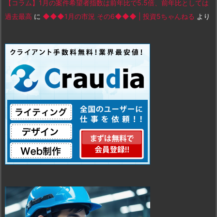
【コラム】1月の案件希望者指数は前年比で5.5倍、前年比としては
過去最高
に
◆◆◆1月の市況 その6◆◆◆ | 投資5ちゃんねる
より