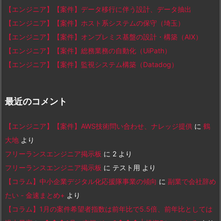
【エンジニア】【案件】データ移行に伴う設計、データ抽出
【エンジニア】【案件】ホスト系システムの保守（埼玉）
【エンジニア】【案件】オンプレミス基盤の設計・構築（AIX）
【エンジニア】【案件】総務業務の自動化（UiPath）
【エンジニア】【案件】監視システム構築（Datadog）
最近のコメント
【エンジニア】【案件】AWS技術問い合わせ、ナレッジ提供
に
鶴
大地
より
フリーランスエンジニア掲示板
に
2
より
フリーランスエンジニア掲示板
に
テスト用
より
【コラム】中小企業デジタル化応援隊事業の傾向
に
副業で会社辞め
たい - 金速まとめ+
より
【コラム】1月の案件希望者指数は前年比で5.5倍、前年比としては