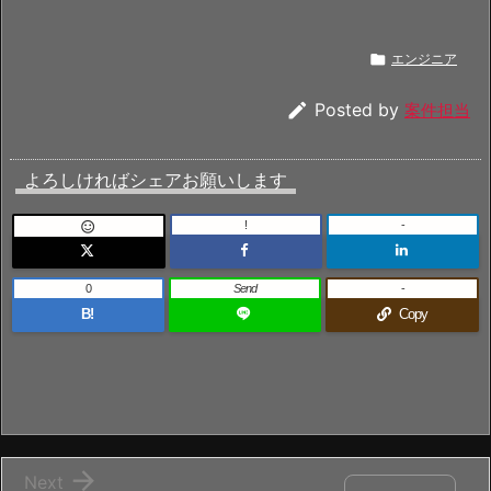

エンジニア

Posted by
案件担当
よろしければシェアお願いします
!
-

0
Send
-
B!
Copy

Next