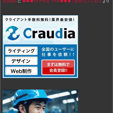
過去最高
に
◆◆◆1月の市況 その6◆◆◆ | 投資5ちゃんねる
より