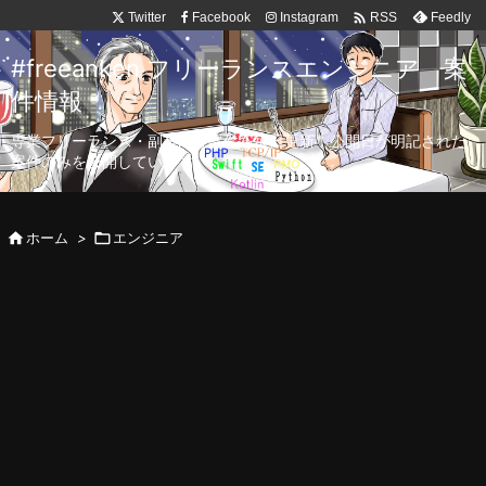

Twitter
Facebook
Instagram
Feedly
RSS
#freeanken フリーランスエンジニア 案
件情報
専業フリーランス・副業向け案件を毎日更新！公開日が明記された
案件のみを公開しています。

ホーム
>

エンジニア