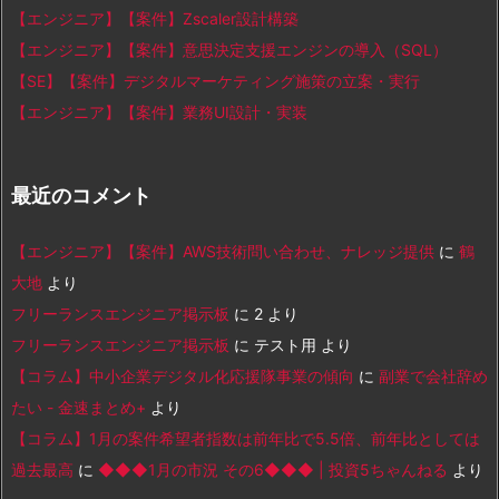
【エンジニア】【案件】Zscaler設計構築
【エンジニア】【案件】意思決定支援エンジンの導入（SQL）
【SE】【案件】デジタルマーケティング施策の立案・実行
【エンジニア】【案件】業務UI設計・実装
最近のコメント
【エンジニア】【案件】AWS技術問い合わせ、ナレッジ提供
に
鶴
大地
より
フリーランスエンジニア掲示板
に
2
より
フリーランスエンジニア掲示板
に
テスト用
より
【コラム】中小企業デジタル化応援隊事業の傾向
に
副業で会社辞め
たい - 金速まとめ+
より
【コラム】1月の案件希望者指数は前年比で5.5倍、前年比としては
過去最高
に
◆◆◆1月の市況 その6◆◆◆ | 投資5ちゃんねる
より