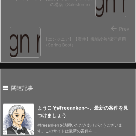
の構築（Salesforce）

Prev
【エンジニア】【案件】機能改善/保守運用
（Spring Boot）

関連記事
ようこそ#freeankenへ、最新の案件を見
つけましょう
#freeankenを訪問いただきありがとうございま
す。このサイトは最新の案件を ...