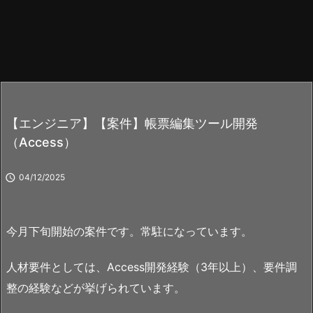
【エンジニア】【案件】帳票編集ツール開発
（Access）

04/12/2025
今月下旬開始の案件です。常駐になっています。
人材要件としては、Access開発経験（3年以上）、要件調
整の経験などが挙げられています。