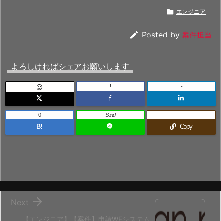

エンジニア

Posted by
案件担当
よろしければシェアお願いします
!
-

0
Send
-
B!
Copy

Next
【エンジニア】【案件】申請WFシステム