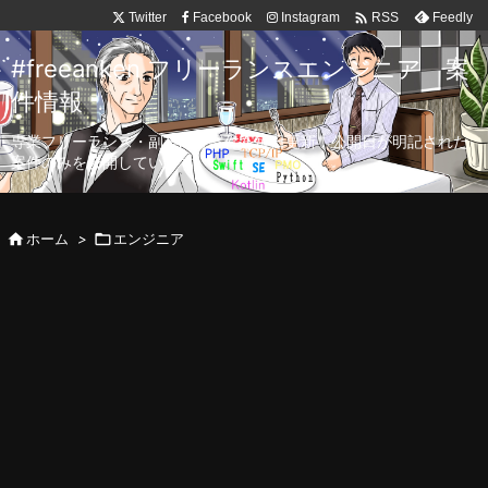

Twitter
Facebook
Instagram
Feedly
RSS
#freeanken フリーランスエンジニア 案
件情報
専業フリーランス・副業向け案件を毎日更新！公開日が明記された
案件のみを公開しています。

ホーム
>

エンジニア