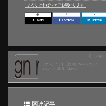
よろしければシェアお願いします
!
-

Twitter
Facebook
LinkedIn

Prev
【エンジニア】【案件】Webシステム
エンハンス開発（Java）

関連記事