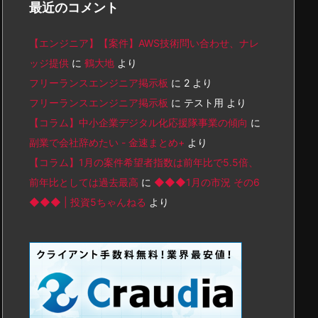
最近のコメント
【エンジニア】【案件】AWS技術問い合わせ、ナレ
ッジ提供
に
鶴大地
より
フリーランスエンジニア掲示板
に
2
より
フリーランスエンジニア掲示板
に
テスト用
より
【コラム】中小企業デジタル化応援隊事業の傾向
に
副業で会社辞めたい - 金速まとめ+
より
【コラム】1月の案件希望者指数は前年比で5.5倍、
前年比としては過去最高
に
◆◆◆1月の市況 その6
◆◆◆ | 投資5ちゃんねる
より