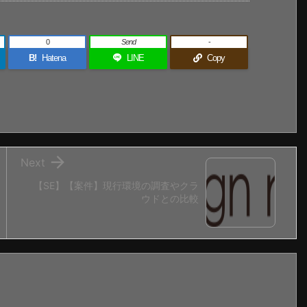
0
Send
-
B!
Hatena
LINE
Copy

Next
【SE】【案件】現行環境の調査やクラ
ウドとの比較