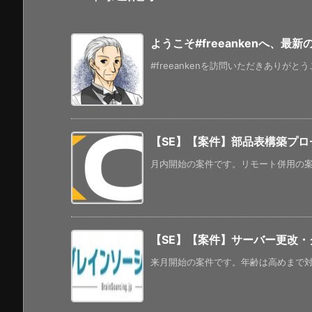
ようこそ#freeankenへ、最
#freeankenを訪問いただきありがと
【SE】【案件】部品表構築プロ
月内開始の案件です。リモート併用の案件
【SE】【案件】サーバー更改・
来月開始の案件です。年齢は高めまで対応