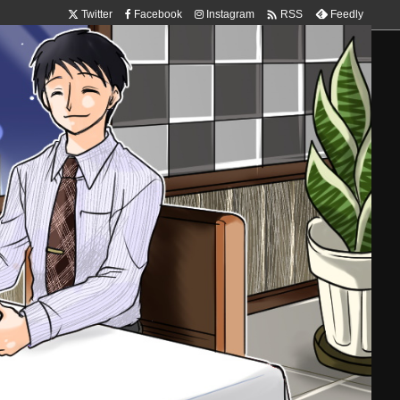

Twitter
Facebook
Instagram
Feedly
RSS