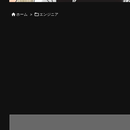

ホーム
>

エンジニア