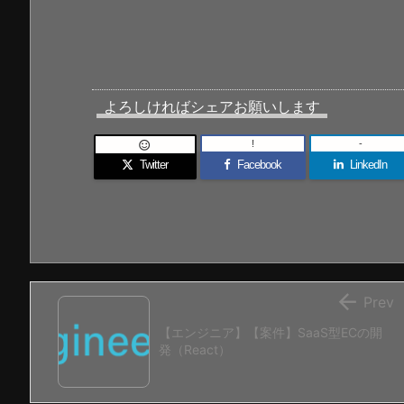
よろしければシェアお願いします
!
-

Twitter
Facebook
LinkedIn

Prev
【エンジニア】【案件】SaaS型ECの開
発（React）