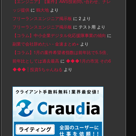
【エンジニア】【案件】AWS技術問い合わせ、ナレ
ッジ提供
に
鶴大地
より
フリーランスエンジニア掲示板
に
2
より
フリーランスエンジニア掲示板
に
テスト用
より
【コラム】中小企業デジタル化応援隊事業の傾向
に
副業で会社辞めたい - 金速まとめ+
より
【コラム】1月の案件希望者指数は前年比で5.5倍、
前年比としては過去最高
に
◆◆◆1月の市況 その6
◆◆◆ | 投資5ちゃんねる
より