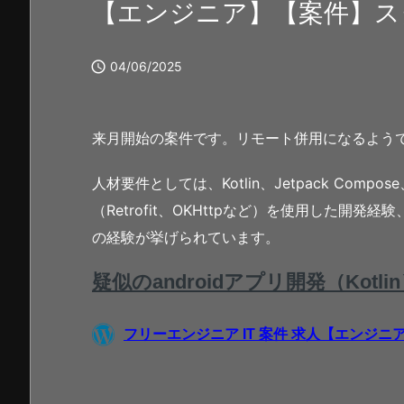
【エンジニア】【案件】スタ

04/06/2025
来月開始の案件です。リモート併用になるよう
人材要件としては、Kotlin、Jetpack Comp
（Retrofit、OKHttpなど）を使用した開
の経験が挙げられています。