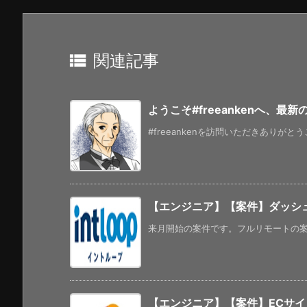

関連記事
ようこそ#freeankenへ、最
#freeankenを訪問いただきありがと
【エンジニア】【案件】ダッシュボ
来月開始の案件です。フルリモートの案件
【エンジニア】【案件】ECサ