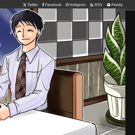

Twitter
Facebook
Instagram
Feedly
RSS