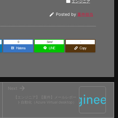

エンジニア

Posted by
案件担当
0
Send
-
B!
Hatena
LINE
Copy

Next
【エンジニア】【案件】メールレポー
ト自動化（Azure Virtual desktop）