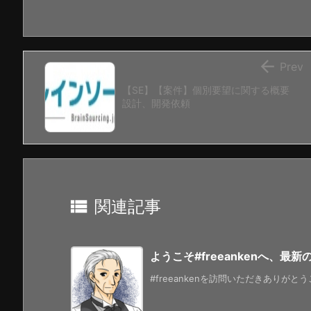

Prev
【SE】【案件】個別要望に関する概要
設計、開発依頼

関連記事
ようこそ#freeankenへ、最
#freeankenを訪問いただきありがと