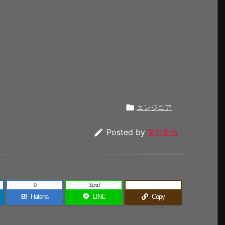

エンジニア

Posted by
案件担当
0
Send
-
B!
Hatena
LINE
Copy