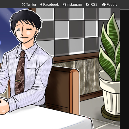

Twitter
Facebook
Instagram
Feedly
RSS