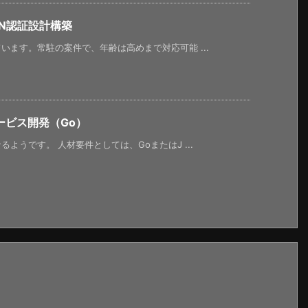
N認証設計構築
ます。常駐の案件で、年齢は高めまで対応可能 ...
ービス開発（Go）
ようです。 人材要件としては、GoまたはJ ...