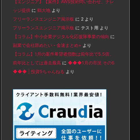
【エンジニア】【案件】AWS技術問い合わせ、ナレ
ッジ提供
に
鶴大地
より
フリーランスエンジニア掲示板
に
2
より
フリーランスエンジニア掲示板
に
テスト用
より
【コラム】中小企業デジタル化応援隊事業の傾向
に
副業で会社辞めたい - 金速まとめ+
より
【コラム】1月の案件希望者指数は前年比で5.5倍、
前年比としては過去最高
に
◆◆◆1月の市況 その6
◆◆◆ | 投資5ちゃんねる
より