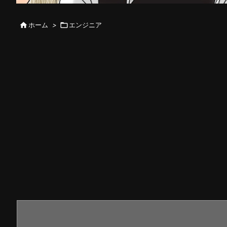

ホーム
>

エンジニア