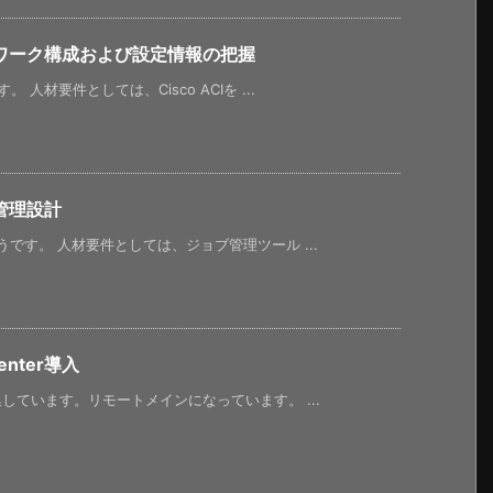
ワーク構成および設定情報の把握
材要件としては、Cisco ACIを ...
管理設計
です。 人材要件としては、ジョブ管理ツール ...
nter導入
ています。リモートメインになっています。 ...