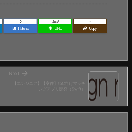
0
Send
-
B!
Hatena
LINE
Copy

Next
【エンジニア】【案件】toC向けマッチ
ングアプリ開発（Swift）