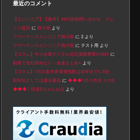
最近のコメント
【エンジニア】【案件】AWS技術問い合わせ、ナレ
ッジ提供
に
鶴大地
より
フリーランスエンジニア掲示板
に
2
より
フリーランスエンジニア掲示板
に
テスト用
より
【コラム】中小企業デジタル化応援隊事業の傾向
に
副業で会社辞めたい - 金速まとめ+
より
【コラム】1月の案件希望者指数は前年比で5.5倍、
前年比としては過去最高
に
◆◆◆1月の市況 その6
◆◆◆ | 投資5ちゃんねる
より