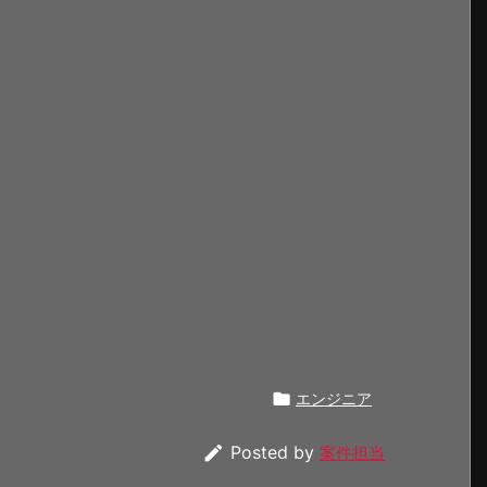

エンジニア

Posted by
案件担当