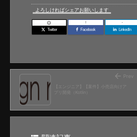
よろしければシェアお願いします
!
-

Twitter
Facebook
LinkedIn

Prev
【エンジニア】【案件】小売店向けア
プリ開発（Kotlin）