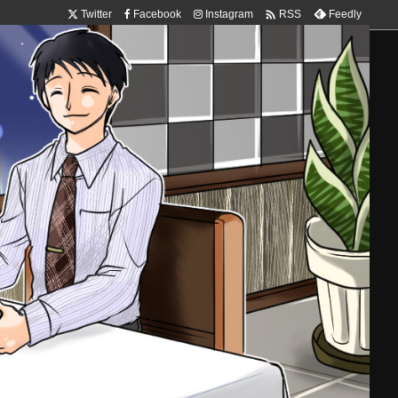

Twitter
Facebook
Instagram
Feedly
RSS