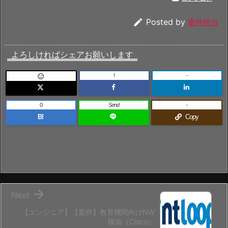

Posted by
案件担当
よろしければシェアお願いします
!
-

0
Send
-
B!
Copy

Next
【エンジニア】【案件】教育機関向けNW
構築（Cisco）