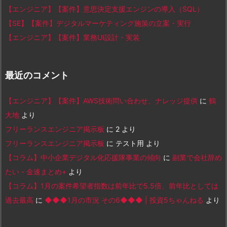
【エンジニア】【案件】意思決定支援エンジンの導入（SQL）
【SE】【案件】デジタルマーケティング施策の立案・実行
【エンジニア】【案件】業務UI設計・実装
最近のコメント
【エンジニア】【案件】AWS技術問い合わせ、ナレッジ提供
に
鶴
大地
より
フリーランスエンジニア掲示板
に
2
より
フリーランスエンジニア掲示板
に
テスト用
より
【コラム】中小企業デジタル化応援隊事業の傾向
に
副業で会社辞め
たい - 金速まとめ+
より
【コラム】1月の案件希望者指数は前年比で5.5倍、前年比としては
過去最高
に
◆◆◆1月の市況 その6◆◆◆ | 投資5ちゃんねる
より