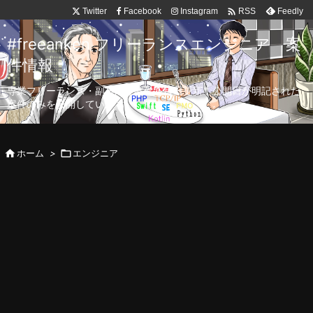

Twitter
Facebook
Instagram
Feedly
RSS
#freeanken フリーランスエンジニア 案
件情報
専業フリーランス・副業向け案件を毎日更新！公開日が明記された
案件のみを公開しています。

ホーム
>

エンジニア