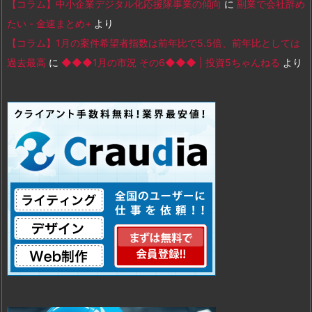
【コラム】中小企業デジタル化応援隊事業の傾向
に
副業で会社辞め
たい - 金速まとめ+
より
【コラム】1月の案件希望者指数は前年比で5.5倍、前年比としては
過去最高
に
◆◆◆1月の市況 その6◆◆◆ | 投資5ちゃんねる
より