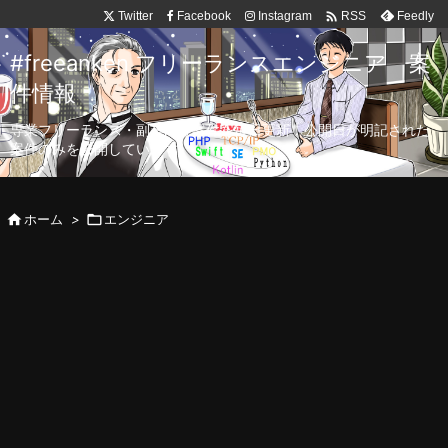

Twitter
Facebook
Instagram
Feedly
RSS
#freeanken フリーランスエンジニア 案
件情報
専業フリーランス・副業向け案件を毎日更新！公開日が明記された
案件のみを公開しています。

ホーム
>

エンジニア