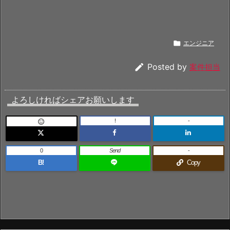

エンジニア

Posted by
案件担当
よろしければシェアお願いします
!
-

0
Send
-
B!
Copy