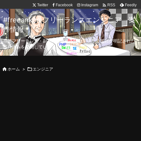

Twitter
Facebook
Instagram
Feedly
RSS
#freeanken フリーランスエンジニア 案
件情報
専業フリーランス・副業向け案件を毎日更新！公開日が明記された
案件のみを公開しています。

ホーム
>

エンジニア