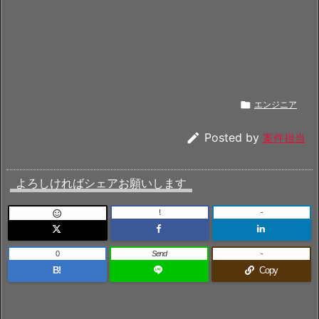

エンジニア

Posted by
案件担当
よろしければシェアお願いします
!
-

0
Send
-
B!
Copy