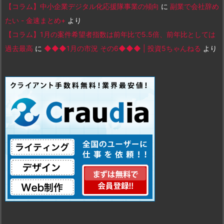
【コラム】中小企業デジタル化応援隊事業の傾向
に
副業で会社辞め
たい - 金速まとめ+
より
【コラム】1月の案件希望者指数は前年比で5.5倍、前年比としては
過去最高
に
◆◆◆1月の市況 その6◆◆◆ | 投資5ちゃんねる
より