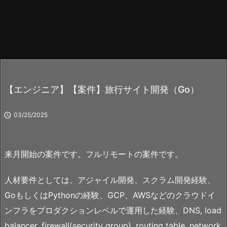
【エンジニア】【案件】旅行サイト開発（Go）

03/25/2025
来月開始の案件です。フルリモートの案件です。
人材要件としては、アジャイル開発、スクラム開発経験、
GoもしくはPythonの経験、GCP、AWSなどのクラウドイ
ンフラをプロダクションレベルで運用した経験、DNS, load
balancer, firewall(security group), routing table, network