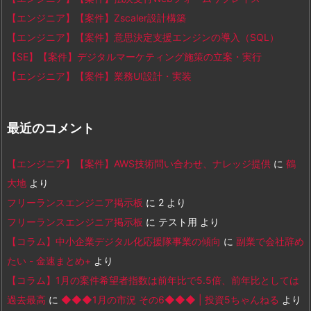
【エンジニア】【案件】Zscaler設計構築
【エンジニア】【案件】意思決定支援エンジンの導入（SQL）
【SE】【案件】デジタルマーケティング施策の立案・実行
【エンジニア】【案件】業務UI設計・実装
最近のコメント
【エンジニア】【案件】AWS技術問い合わせ、ナレッジ提供
に
鶴
大地
より
フリーランスエンジニア掲示板
に
2
より
フリーランスエンジニア掲示板
に
テスト用
より
【コラム】中小企業デジタル化応援隊事業の傾向
に
副業で会社辞め
たい - 金速まとめ+
より
【コラム】1月の案件希望者指数は前年比で5.5倍、前年比としては
過去最高
に
◆◆◆1月の市況 その6◆◆◆ | 投資5ちゃんねる
より