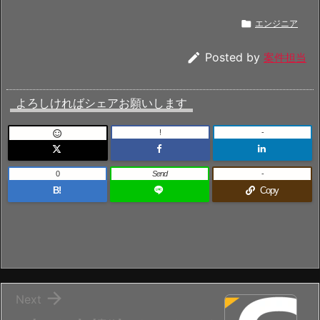

エンジニア

Posted by
案件担当
よろしければシェアお願いします
!
-

0
Send
-
B!
Copy

Next