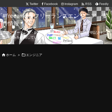

Twitter
Facebook
Instagram
Feedly
RSS
#freeanken フリーランスエンジニア 案
件情報
専業フリーランス・副業向け案件を毎日更新！公開日が明記された
案件のみを公開しています。

ホーム
>

エンジニア