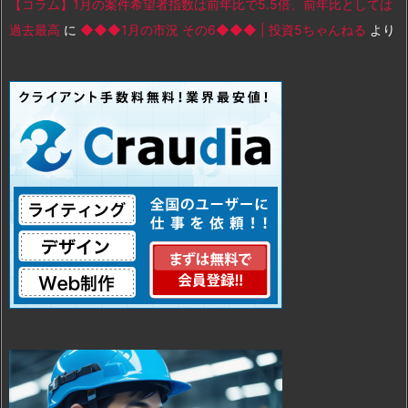
【コラム】1月の案件希望者指数は前年比で5.5倍、前年比としては
過去最高
に
◆◆◆1月の市況 その6◆◆◆ | 投資5ちゃんねる
より