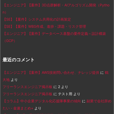
【エンジニア】【案件】3D点群解析・AIアルゴリズム開発（Pytho
n）
【SE】【案件】システム共用化の計画策定
【SE】【案件】WBS作成、進捗・課題・リスク管理
【エンジニア】【案件】データベース基盤の要件定義～設計構築
（GCP）
最近のコメント
【エンジニア】【案件】AWS技術問い合わせ、ナレッジ提供
に
鶴
大地
より
フリーランスエンジニア掲示板
に
2
より
フリーランスエンジニア掲示板
に
テスト用
より
【コラム】中小企業デジタル化応援隊事業の傾向
に
副業で会社辞め
たい - 金速まとめ+
より