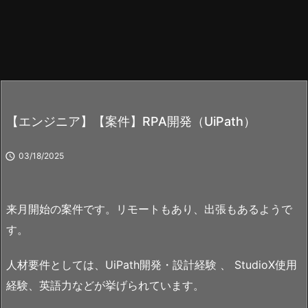
【エンジニア】【案件】RPA開発（UiPath）

03/18/2025
来月開始の案件です。リモートもあり、出張もあるようで
す。
人材要件としては、UiPath開発・設計経験 、 StudioX使用
経験、英語力などが挙げられています。