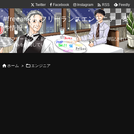

Twitter
Facebook
Instagram
Feedly
RSS
#freeanken フリーランスエンジニア 案
件情報
専業フリーランス・副業向け案件を毎日更新！公開日が明記された
案件のみを公開しています。

ホーム
>

エンジニア