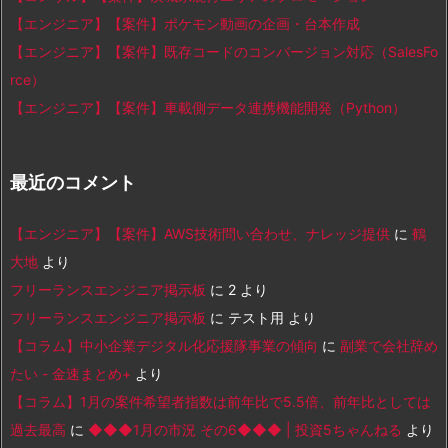
【エンジニア】【案件】ポケモン動画の企画・台本作成
【エンジニア】【案件】既存コードのコンバージョン対応（SalesFo
rce）
【エンジニア】【案件】車載側データ連携機能開発（Python）
最近のコメント
【エンジニア】【案件】AWS技術問い合わせ、ナレッジ提供
に
鶴
大地
より
フリーランスエンジニア掲示板
に
2
より
フリーランスエンジニア掲示板
に
テスト用
より
【コラム】中小企業デジタル化応援隊事業の傾向
に
副業で会社辞め
たい - 金速まとめ+
より
【コラム】1月の案件希望者指数は前年比で5.5倍、前年比としては
過去最高
に
◆◆◆1月の市況 その6◆◆◆ | 投資5ちゃんねる
より