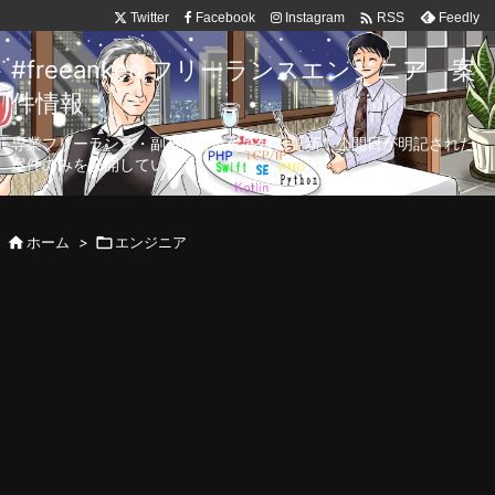

Twitter
Facebook
Instagram
Feedly
RSS
#freeanken フリーランスエンジニア 案
件情報
専業フリーランス・副業向け案件を毎日更新！公開日が明記された
案件のみを公開しています。

ホーム
>

エンジニア