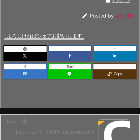

エンジニア

Posted by
案件担当
よろしければシェアお願いします
!
-

0
Send
-
B!
Copy

Next
【エンジニア】【案件】ServiceNow導入