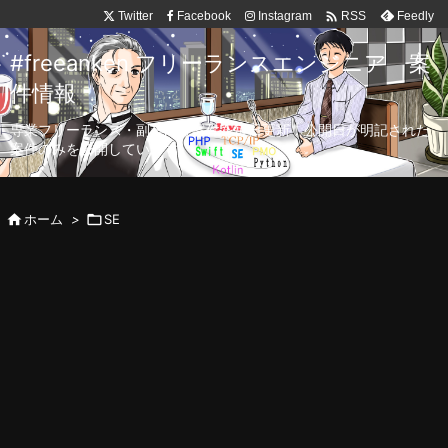

Twitter
Facebook
Instagram
Feedly
RSS
#freeanken フリーランスエンジニア 案
件情報
専業フリーランス・副業向け案件を毎日更新！公開日が明記された
案件のみを公開しています。

ホーム
>

SE