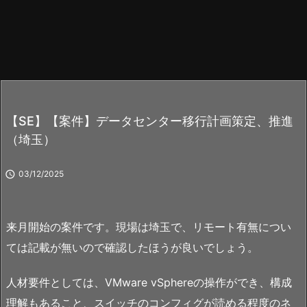
【SE】【案件】データセンター移行計画策定、推進
（埼玉）

03/12/2025
来月開始の案件です。現場は埼玉で、リモート有無につい
ては記載が無いので確認したほうが良いでしょう。
人材要件としては、VMware vSphereの操作ができ、構成
理解もあること、スイッチのコンフィグが読める程度のネ