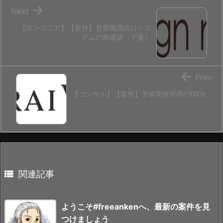

Next
【エンジニア】【案件】営業職員向けシス
テムの再構築（千葉）

Prev
【コンサル】【案件】予算実績管理のDX化

関連記事
ようこそ#freeankenへ、最新の案件を見
つけましょう