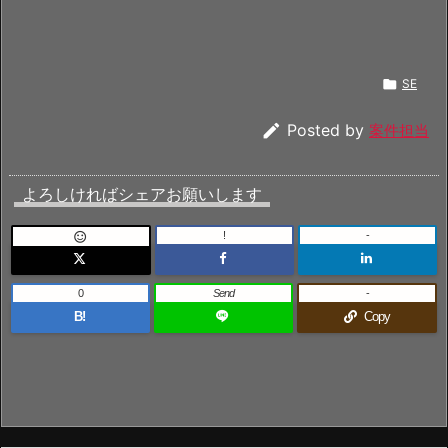

SE

Posted by
案件担当
よろしければシェアお願いします
!
-

0
Send
-
B!
Copy