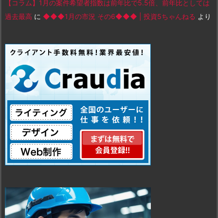
【コラム】1月の案件希望者指数は前年比で5.5倍、前年比としては
過去最高
に
◆◆◆1月の市況 その6◆◆◆ | 投資5ちゃんねる
より