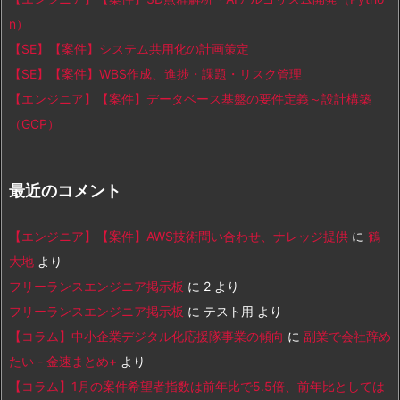
n）
【SE】【案件】システム共用化の計画策定
【SE】【案件】WBS作成、進捗・課題・リスク管理
【エンジニア】【案件】データベース基盤の要件定義～設計構築
（GCP）
最近のコメント
【エンジニア】【案件】AWS技術問い合わせ、ナレッジ提供
に
鶴
大地
より
フリーランスエンジニア掲示板
に
2
より
フリーランスエンジニア掲示板
に
テスト用
より
【コラム】中小企業デジタル化応援隊事業の傾向
に
副業で会社辞め
たい - 金速まとめ+
より
【コラム】1月の案件希望者指数は前年比で5.5倍、前年比としては