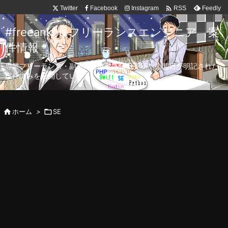

Twitter
Facebook
Instagram
Feedly
RSS
#freeanken フリーランスエンジニア 案
件情報
専業フリーランス・副業向け案件を毎日更新！公開日が明記された
案件のみを公開しています。

ホーム
>

SE