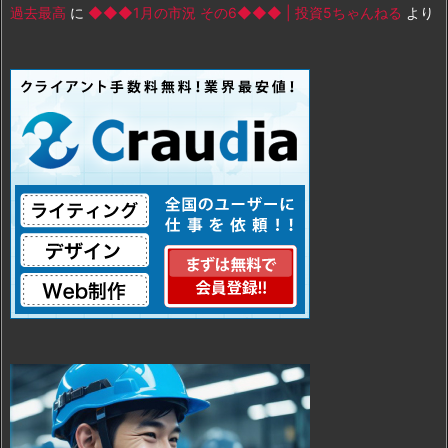
過去最高
に
◆◆◆1月の市況 その6◆◆◆ | 投資5ちゃんねる
より