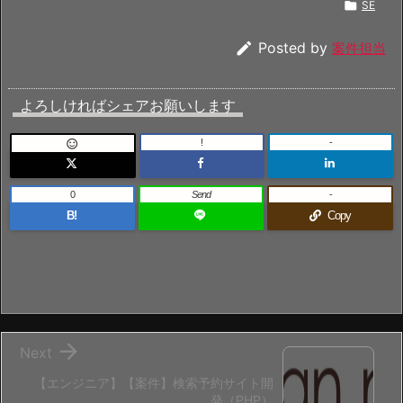

SE

Posted by
案件担当
よろしければシェアお願いします
!
-

0
Send
-
B!
Copy

Next
【エンジニア】【案件】検索予約サイト開
発（PHP）