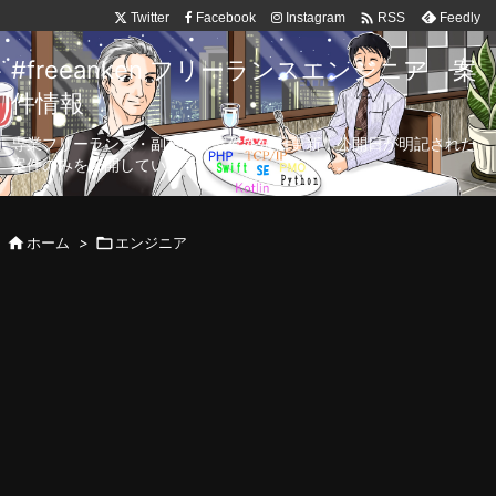

Twitter
Facebook
Instagram
Feedly
RSS
#freeanken フリーランスエンジニア 案
件情報
専業フリーランス・副業向け案件を毎日更新！公開日が明記された
案件のみを公開しています。

ホーム
>

エンジニア