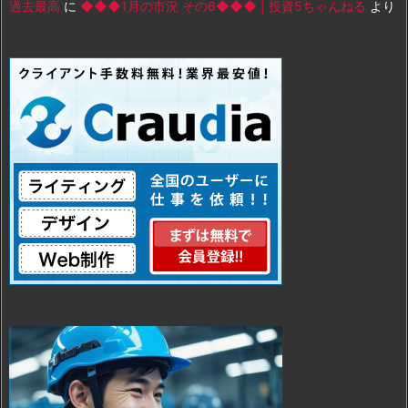
過去最高
に
◆◆◆1月の市況 その6◆◆◆ | 投資5ちゃんねる
より