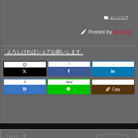

エンジニア

Posted by
案件担当
よろしければシェアお願いします
!
-

0
Send
-
B!
Copy

Next