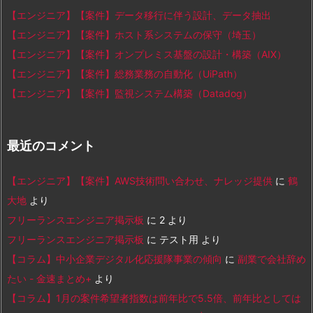
【エンジニア】【案件】データ移行に伴う設計、データ抽出
【エンジニア】【案件】ホスト系システムの保守（埼玉）
【エンジニア】【案件】オンプレミス基盤の設計・構築（AIX）
【エンジニア】【案件】総務業務の自動化（UiPath）
【エンジニア】【案件】監視システム構築（Datadog）
最近のコメント
【エンジニア】【案件】AWS技術問い合わせ、ナレッジ提供
に
鶴
大地
より
フリーランスエンジニア掲示板
に
2
より
フリーランスエンジニア掲示板
に
テスト用
より
【コラム】中小企業デジタル化応援隊事業の傾向
に
副業で会社辞め
たい - 金速まとめ+
より
【コラム】1月の案件希望者指数は前年比で5.5倍、前年比としては