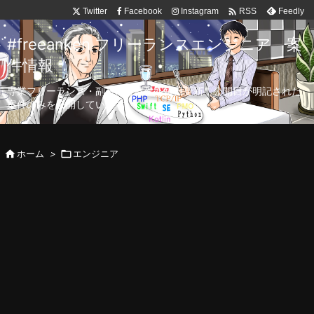

Twitter
Facebook
Instagram
Feedly
RSS
#freeanken フリーランスエンジニア 案
件情報
専業フリーランス・副業向け案件を毎日更新！公開日が明記された
案件のみを公開しています。

ホーム
>

エンジニア