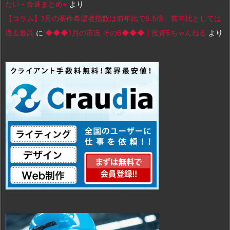
たい - 金速まとめ+
より
【コラム】1月の案件希望者指数は前年比で5.5倍、前年比としては
過去最高
に
◆◆◆1月の市況 その6◆◆◆ | 投資5ちゃんねる
より