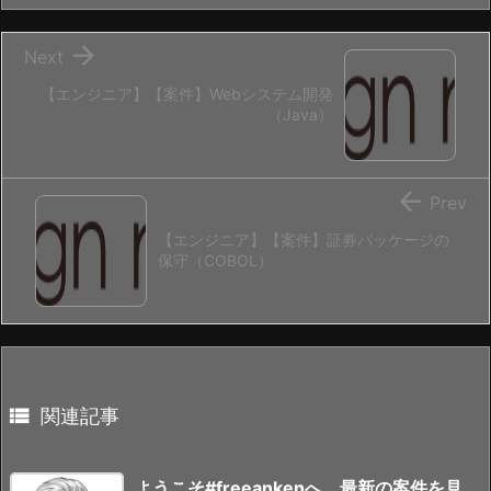

Next
【エンジニア】【案件】Webシステム開発
（Java）

Prev
【エンジニア】【案件】証券パッケージの
保守（COBOL）

関連記事
ようこそ#freeankenへ、最新の案件を見