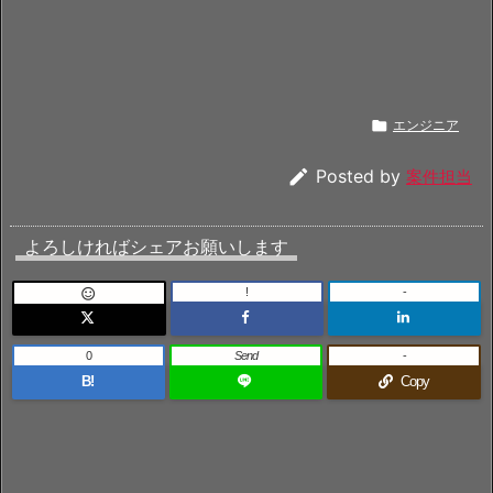

エンジニア

Posted by
案件担当
よろしければシェアお願いします
!
-

0
Send
-
B!
Copy