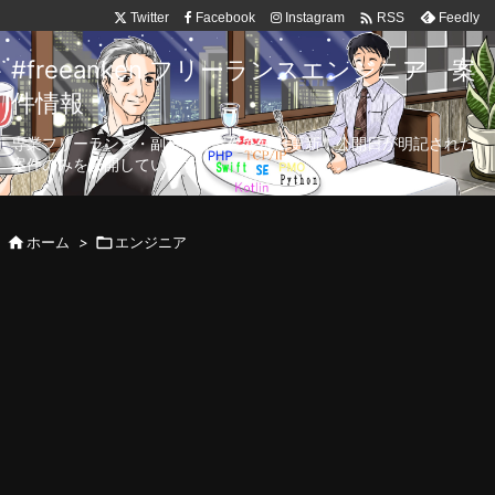

Twitter
Facebook
Instagram
Feedly
RSS
#freeanken フリーランスエンジニア 案
件情報
専業フリーランス・副業向け案件を毎日更新！公開日が明記された
案件のみを公開しています。

ホーム
>

エンジニア