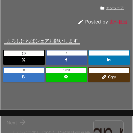

エンジニア

Posted by
案件担当
よろしければシェアお願いします
!
-

0
Send
-
B!
Copy

Next
【エンジニア】【案件】JAVA設計/開発/テ