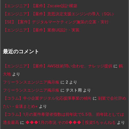
【エンジニア】【案件】Zscaler設計構築
【エンジニア】【案件】意思決定支援エンジンの導入（SQL）
【SE】【案件】デジタルマーケティング施策の立案・実行
【エンジニア】【案件】業務UI設計・実装
最近のコメント
【エンジニア】【案件】AWS技術問い合わせ、ナレッジ提供
に
鶴
大地
より
フリーランスエンジニア掲示板
に
2
より
フリーランスエンジニア掲示板
に
テスト用
より
【コラム】中小企業デジタル化応援隊事業の傾向
に
副業で会社辞め
たい - 金速まとめ+
より
【コラム】1月の案件希望者指数は前年比で5.5倍、前年比としては
過去最高
に
◆◆◆1月の市況 その6◆◆◆ | 投資5ちゃんねる
より