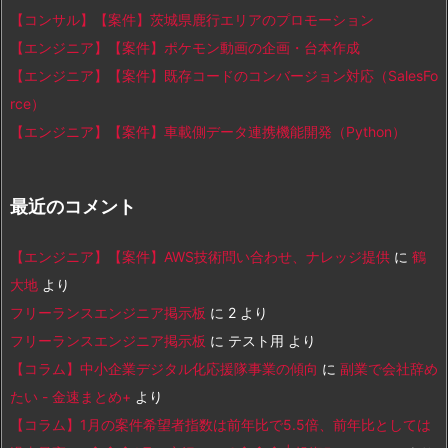
【コンサル】【案件】茨城県鹿行エリアのプロモーション
【エンジニア】【案件】ポケモン動画の企画・台本作成
【エンジニア】【案件】既存コードのコンバージョン対応（SalesFo
rce）
【エンジニア】【案件】車載側データ連携機能開発（Python）
最近のコメント
【エンジニア】【案件】AWS技術問い合わせ、ナレッジ提供
に
鶴
大地
より
フリーランスエンジニア掲示板
に
2
より
フリーランスエンジニア掲示板
に
テスト用
より
【コラム】中小企業デジタル化応援隊事業の傾向
に
副業で会社辞め
たい - 金速まとめ+
より
【コラム】1月の案件希望者指数は前年比で5.5倍、前年比としては