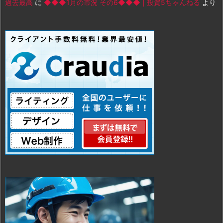
過去最高
に
◆◆◆1月の市況 その6◆◆◆ | 投資5ちゃんねる
より