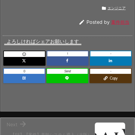

エンジニア

Posted by
案件担当
よろしければシェアお願いします
!
-

0
Send
-
B!
Copy

Next
【SE】【案件】基幹システム導入（大阪）