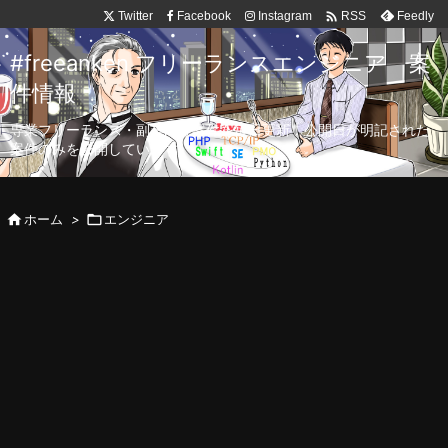

Twitter
Facebook
Instagram
Feedly
RSS
#freeanken フリーランスエンジニア 案
件情報
専業フリーランス・副業向け案件を毎日更新！公開日が明記された
案件のみを公開しています。

ホーム
>

エンジニア