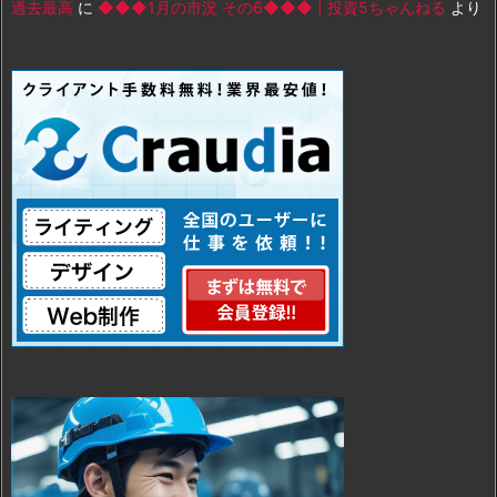
過去最高
に
◆◆◆1月の市況 その6◆◆◆ | 投資5ちゃんねる
より