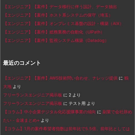
【エンジニア】【案件】データ移行に伴う設計、データ抽出
【エンジニア】【案件】ホスト系システムの保守（埼玉）
【エンジニア】【案件】オンプレミス基盤の設計・構築（AIX）
【エンジニア】【案件】総務業務の自動化（UiPath）
【エンジニア】【案件】監視システム構築（Datadog）
最近のコメント
【エンジニア】【案件】AWS技術問い合わせ、ナレッジ提供
に
鶴
大地
より
フリーランスエンジニア掲示板
に
2
より
フリーランスエンジニア掲示板
に
テスト用
より
【コラム】中小企業デジタル化応援隊事業の傾向
に
副業で会社辞め
たい - 金速まとめ+
より
【コラム】1月の案件希望者指数は前年比で5.5倍、前年比としては