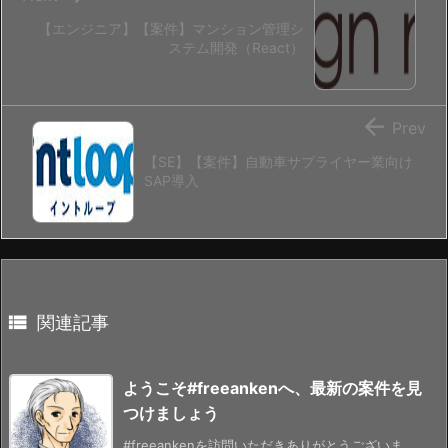
【エンジニア】【案件】マンション管理シ
ステム開発（React）

Prev
【SE】【案件】自動車サプライヤー業向け
SAP導入

関連記事
ようこそ#freeankenへ、最新の案件を見
つけましょう
#freeankenを訪問いただきありがとうございま