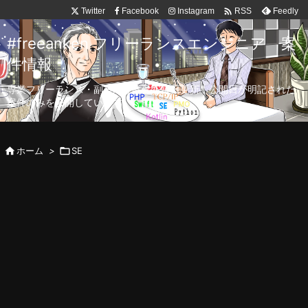

Twitter
Facebook
Instagram
Feedly
RSS
#freeanken フリーランスエンジニア 案
件情報
専業フリーランス・副業向け案件を毎日更新！公開日が明記された
案件のみを公開しています。

ホーム
>

SE