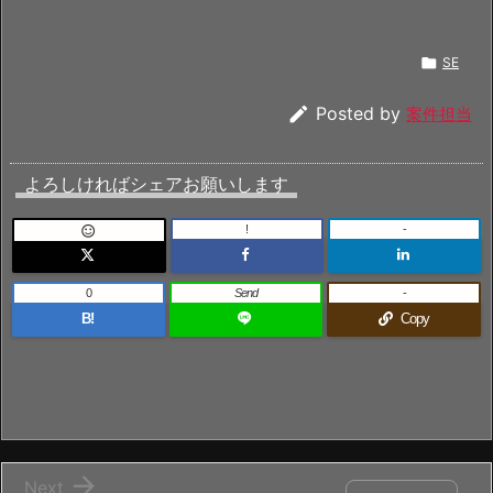

SE

Posted by
案件担当
よろしければシェアお願いします
!
-

0
Send
-
B!
Copy

Next