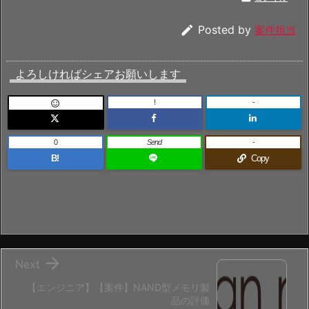

Posted by
案件担当
よろしければシェアお願いします
!
-

0
Send
-
B!
Copy

Next
【エンジニア】【案件】NAND型メモリ製
品の評価