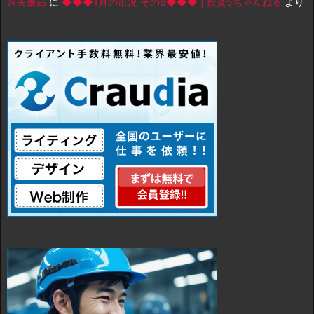
過去最高
に
◆◆◆1月の市況 その6◆◆◆ | 投資5ちゃんねる
より