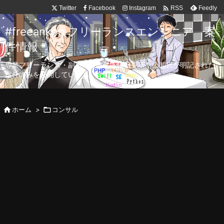

Twitter
Facebook
Instagram
Feedly
RSS
#freeanken フリーランスエンジニア 案
件情報
専業フリーランス・副業向け案件を毎日更新！公開日が明記された
案件のみを公開しています。

ホーム
>

コンサル