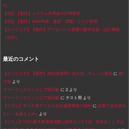
n）
【SE】【案件】システム共用化の計画策定
【SE】【案件】WBS作成、進捗・課題・リスク管理
【エンジニア】【案件】データベース基盤の要件定義～設計構築
（GCP）
最近のコメント
【エンジニア】【案件】AWS技術問い合わせ、ナレッジ提供
に
鶴
大地
より
フリーランスエンジニア掲示板
に
2
より
フリーランスエンジニア掲示板
に
テスト用
より
【コラム】中小企業デジタル化応援隊事業の傾向
に
副業で会社辞め
たい - 金速まとめ+
より
【コラム】1月の案件希望者指数は前年比で5.5倍、前年比としては