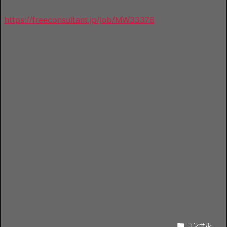
https://freeconsultant.jp/job/MW33376

コンサル