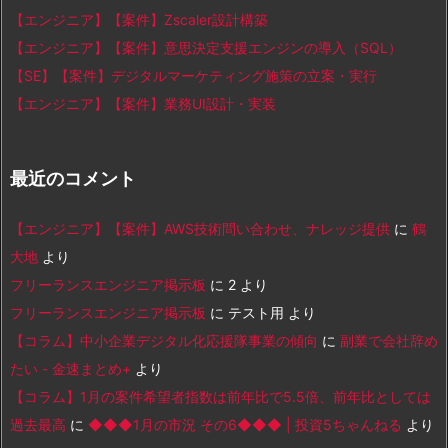
【エンジニア】【案件】Zscaler設計構築
【エンジニア】【案件】意思決定支援エンジンの導入（SQL）
【SE】【案件】デジタルマーケティング施策の立案・実行
【エンジニア】【案件】業務UI設計・実装
最近のコメント
【エンジニア】【案件】AWS技術問い合わせ、ナレッジ提供
に
鶴
大地
より
フリーランスエンジニア掲示板
に
2
より
フリーランスエンジニア掲示板
に
テスト用
より
【コラム】中小企業デジタル化応援隊事業の傾向
に
副業で会社辞め
たい - 金速まとめ+
より
【コラム】1月の案件希望者指数は前年比で5.5倍、前年比としては
過去最高
に
◆◆◆1月の市況 その6◆◆◆ | 投資5ちゃんねる
より