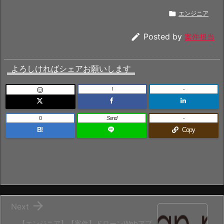

エンジニア

Posted by
案件担当
よろしければシェアお願いします
!
-

0
Send
-
B!
Copy

Next
【エンジニア】【案件】ドローンWebアプ