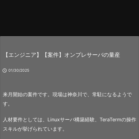
【エンジニア】【案件】オンプレサーバの量産

01/30/2025
来月開始の案件です。現場は神奈川で、常駐になるようで
す。
人材要件としては、Linuxサーバ構築経験、TeraTermの操作
スキルが挙げられています。