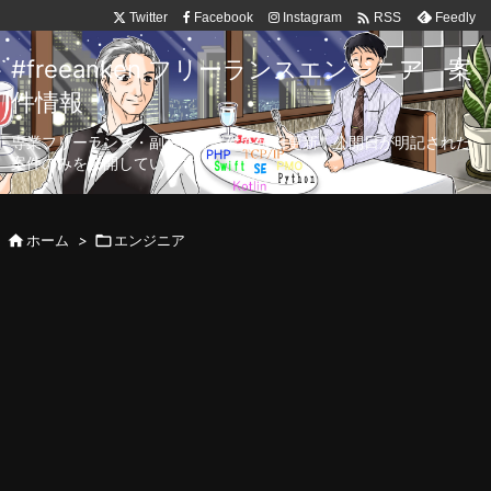

Twitter
Facebook
Instagram
Feedly
RSS
#freeanken フリーランスエンジニア 案
件情報
専業フリーランス・副業向け案件を毎日更新！公開日が明記された
案件のみを公開しています。

ホーム
>

エンジニア