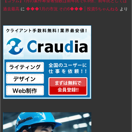
【コラム】1月の案件希望者指数は前年比で5.5倍、前年比としては
過去最高
に
◆◆◆1月の市況 その6◆◆◆ | 投資5ちゃんねる
より