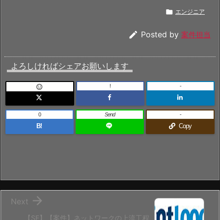

エンジニア

Posted by
案件担当
よろしければシェアお願いします
!
-

0
Send
-
B!
Copy

Next
【SE】【案件】ネットワークの上流工程