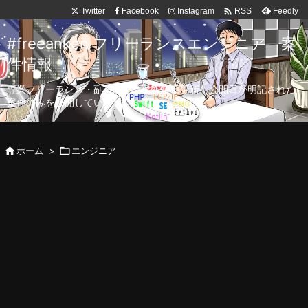

Twitter
Facebook
Instagram
Feedly
RSS
#freeanken フリーランスエンジニア 案
件情報
専業フリーランス・副業向け案件を毎日更新！公開日が明記された
案件のみを公開しています。

ホーム
>

エンジニア