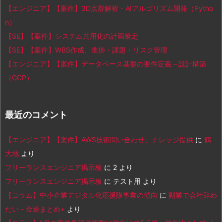
【エンジニア】【案件】3D点群解析・AIアルゴリズム開発（Pytho
n）
【SE】【案件】システム共用化の計画策定
【SE】【案件】WBS作成、進捗・課題・リスク管理
【エンジニア】【案件】データベース基盤の要件定義～設計構築
（GCP）
最近のコメント
【エンジニア】【案件】AWS技術問い合わせ、ナレッジ提供
に
鶴
大地
より
フリーランスエンジニア掲示板
に
2
より
フリーランスエンジニア掲示板
に
テスト用
より
【コラム】中小企業デジタル化応援隊事業の傾向
に
副業で会社辞め
たい - 金速まとめ+
より