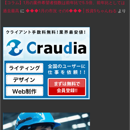
【コラム】1月の案件希望者指数は前年比で5.5倍、前年比としては
過去最高
に
◆◆◆1月の市況 その6◆◆◆ | 投資5ちゃんねる
より