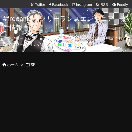

Twitter
Facebook
Instagram
Feedly
RSS
#freeanken フリーランスエンジニア 案
件情報
専業フリーランス・副業向け案件を毎日更新！公開日が明記された
案件のみを公開しています。

ホーム
>

SE