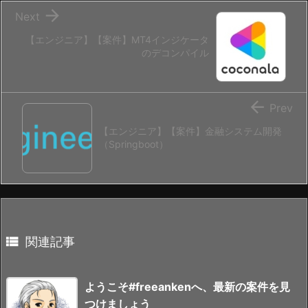

Next
【エンジニア】【案件】MT4インジケータ
のデコンパイル

Prev
【エンジニア】【案件】金融システム開発
（Springboot）

関連記事
ようこそ#freeankenへ、最新の案件を見
つけましょう