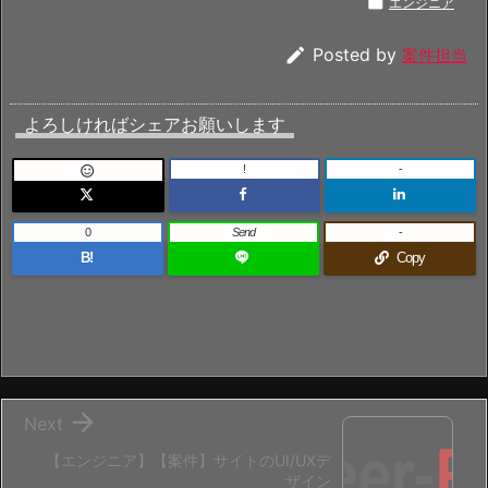

エンジニア

Posted by
案件担当
よろしければシェアお願いします
!
-

0
Send
-
B!
Copy

Next
【エンジニア】【案件】サイトのUI/UXデ
ザイン