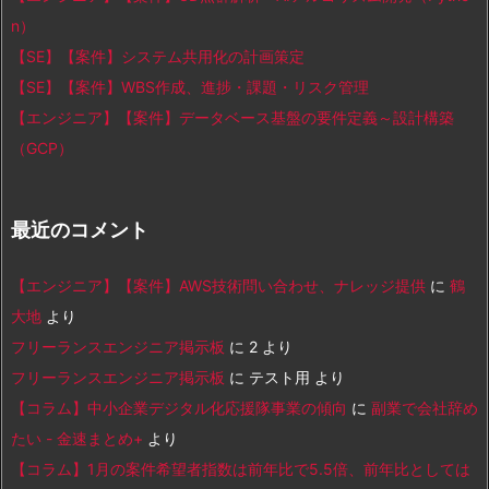
n）
【SE】【案件】システム共用化の計画策定
【SE】【案件】WBS作成、進捗・課題・リスク管理
【エンジニア】【案件】データベース基盤の要件定義～設計構築
（GCP）
最近のコメント
【エンジニア】【案件】AWS技術問い合わせ、ナレッジ提供
に
鶴
大地
より
フリーランスエンジニア掲示板
に
2
より
フリーランスエンジニア掲示板
に
テスト用
より
【コラム】中小企業デジタル化応援隊事業の傾向
に
副業で会社辞め
たい - 金速まとめ+
より
【コラム】1月の案件希望者指数は前年比で5.5倍、前年比としては