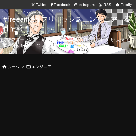

Twitter
Facebook
Instagram
Feedly
RSS
#freeanken フリーランスエンジニア 案
件情報
専業フリーランス・副業向け案件を毎日更新！公開日が明記された
案件のみを公開しています。

ホーム
>

エンジニア