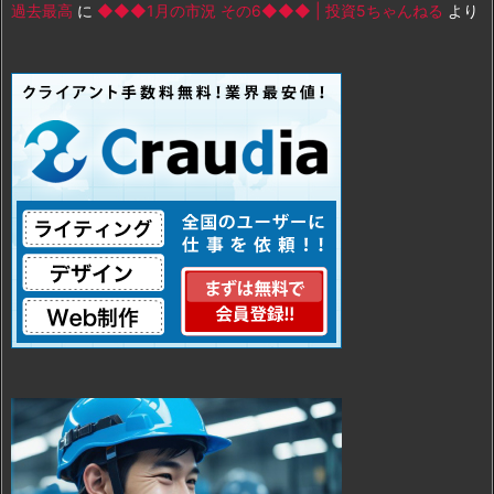
過去最高
に
◆◆◆1月の市況 その6◆◆◆ | 投資5ちゃんねる
より