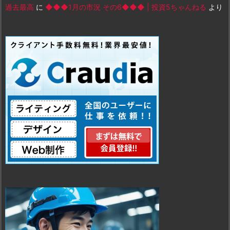
過去最高
に
◆◆◆1月の市況 その6◆◆◆ | 投資5ちゃんねる
より