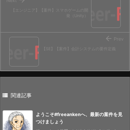
Next
【エンジニア】【案件】スマホゲームの開
発（Unity）

Prev
【SE】【案件】会計システムの要件定義

関連記事
ようこそ#freeankenへ、最新の案件を見
つけましょう