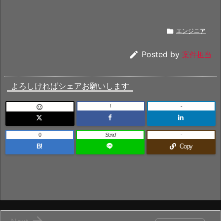

エンジニア

Posted by
案件担当
よろしければシェアお願いします
!
-

0
Send
-
B!
Copy
