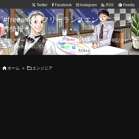

Twitter
Facebook
Instagram
Feedly
RSS
#freeanken フリーランスエンジニア 案
件情報
専業フリーランス・副業向け案件を毎日更新！公開日が明記された
案件のみを公開しています。

ホーム
>

エンジニア