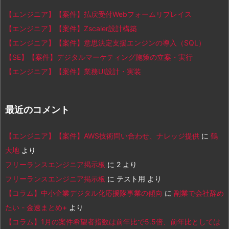
【エンジニア】【案件】払戻受付Webフォームリプレイス
【エンジニア】【案件】Zscaler設計構築
【エンジニア】【案件】意思決定支援エンジンの導入（SQL）
【SE】【案件】デジタルマーケティング施策の立案・実行
【エンジニア】【案件】業務UI設計・実装
最近のコメント
【エンジニア】【案件】AWS技術問い合わせ、ナレッジ提供
に
鶴
大地
より
フリーランスエンジニア掲示板
に
2
より
フリーランスエンジニア掲示板
に
テスト用
より
【コラム】中小企業デジタル化応援隊事業の傾向
に
副業で会社辞め
たい - 金速まとめ+
より
【コラム】1月の案件希望者指数は前年比で5.5倍、前年比としては