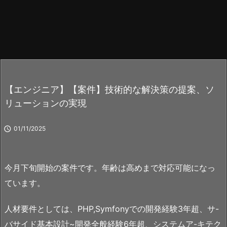
【エンジニア】【案件】技術的な解決策の提案、ソ
リューションの実現

01/11/2025
今月下旬開始の案件です。年齢は高めまで対応可能になっ
ています。
人材要件としては、PHP,Symfonyでの開発経験3年超、サ-
バサイド基本設計~開発全般経験6年超、システムア-キテク