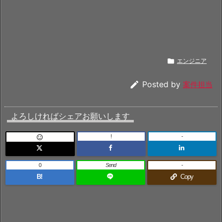

エンジニア

Posted by
案件担当
よろしければシェアお願いします
!
-

0
Send
-
B!
Copy