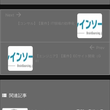

Next
【コンサル】【案件】IT領域の効率化

Prev
【エンジニア】【案件】ECサイト開発（G
o）

関連記事