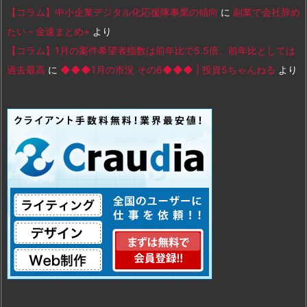
【コラム】中小企業デジタル化応援隊事業の傾向
に
副業で会社辞め
たい - 金速まとめ+
より
【コラム】1月の案件希望者指数は前年比で5.5倍、前年比としては
過去最高
に
◆◆◆1月の市況 その6◆◆◆ | 投資5ちゃんねる
より