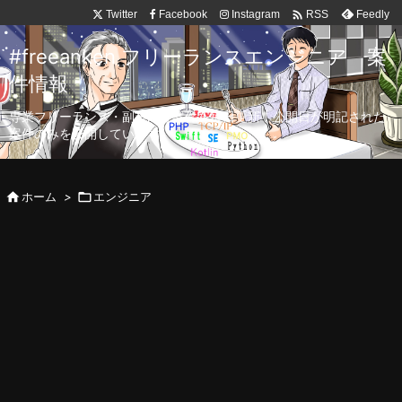

Twitter
Facebook
Instagram
Feedly
RSS
#freeanken フリーランスエンジニア 案
件情報
専業フリーランス・副業向け案件を毎日更新！公開日が明記された
案件のみを公開しています。

ホーム
>

エンジニア