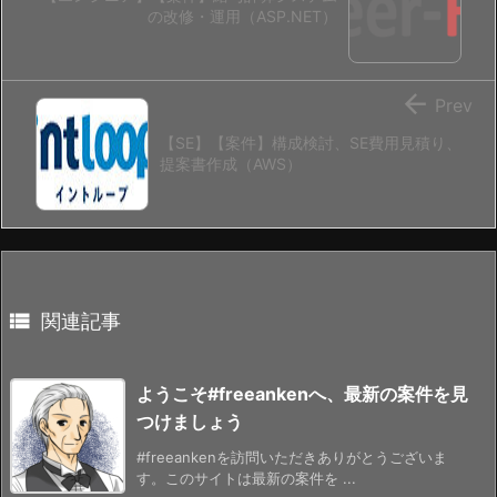
の改修・運用（ASP.NET）

Prev
【SE】【案件】構成検討、SE費用見積り、
提案書作成（AWS）

関連記事
ようこそ#freeankenへ、最新の案件を見
つけましょう
#freeankenを訪問いただきありがとうございま
す。このサイトは最新の案件を ...