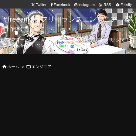

Twitter
Facebook
Instagram
Feedly
RSS
#freeanken フリーランスエンジニア 案
件情報
専業フリーランス・副業向け案件を毎日更新！公開日が明記された
案件のみを公開しています。

ホーム
>

エンジニア