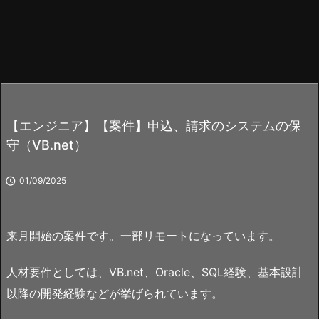
【エンジニア】【案件】申込、請求のシステムの保
守（VB.net）

01/09/2025
来月開始の案件です。一部リモートになっています。
人材要件としては、VB.net、Oracle、SQL経験、基本設計
以降の開発経験などが挙げられています。