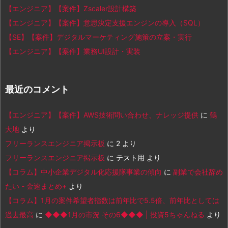
【エンジニア】【案件】Zscaler設計構築
【エンジニア】【案件】意思決定支援エンジンの導入（SQL）
【SE】【案件】デジタルマーケティング施策の立案・実行
【エンジニア】【案件】業務UI設計・実装
最近のコメント
【エンジニア】【案件】AWS技術問い合わせ、ナレッジ提供
に
鶴
大地
より
フリーランスエンジニア掲示板
に
2
より
フリーランスエンジニア掲示板
に
テスト用
より
【コラム】中小企業デジタル化応援隊事業の傾向
に
副業で会社辞め
たい - 金速まとめ+
より
【コラム】1月の案件希望者指数は前年比で5.5倍、前年比としては
過去最高
に
◆◆◆1月の市況 その6◆◆◆ | 投資5ちゃんねる
より