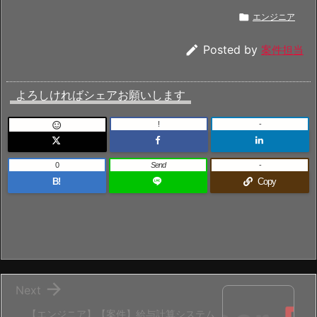

エンジニア

Posted by
案件担当
よろしければシェアお願いします
!
-

0
Send
-
B!
Copy

Next
【エンジニア】【案件】給与計算システム