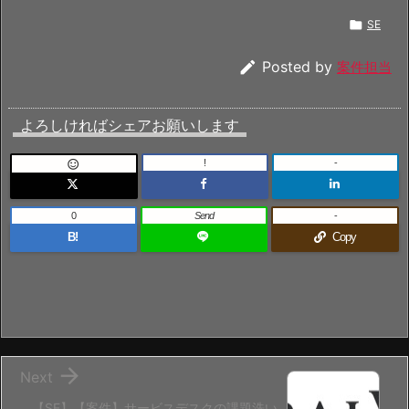

SE

Posted by
案件担当
よろしければシェアお願いします
!
-

0
Send
-
B!
Copy

Next
【SE】【案件】サービスデスクの課題洗い