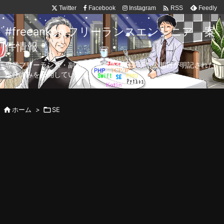

Twitter
Facebook
Instagram
Feedly
RSS
#freeanken フリーランスエンジニア 案
件情報
専業フリーランス・副業向け案件を毎日更新！公開日が明記された
案件のみを公開しています。

ホーム
>

SE