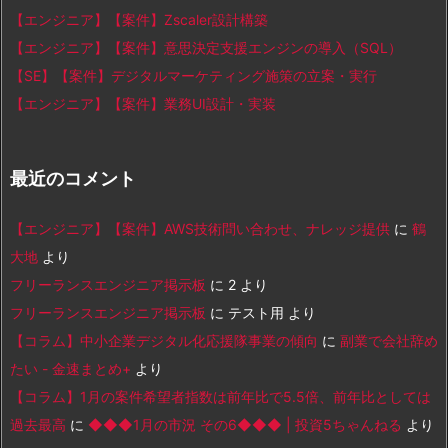
【エンジニア】【案件】Zscaler設計構築
【エンジニア】【案件】意思決定支援エンジンの導入（SQL）
【SE】【案件】デジタルマーケティング施策の立案・実行
【エンジニア】【案件】業務UI設計・実装
最近のコメント
【エンジニア】【案件】AWS技術問い合わせ、ナレッジ提供
に
鶴
大地
より
フリーランスエンジニア掲示板
に
2
より
フリーランスエンジニア掲示板
に
テスト用
より
【コラム】中小企業デジタル化応援隊事業の傾向
に
副業で会社辞め
たい - 金速まとめ+
より
【コラム】1月の案件希望者指数は前年比で5.5倍、前年比としては
過去最高
に
◆◆◆1月の市況 その6◆◆◆ | 投資5ちゃんねる
より