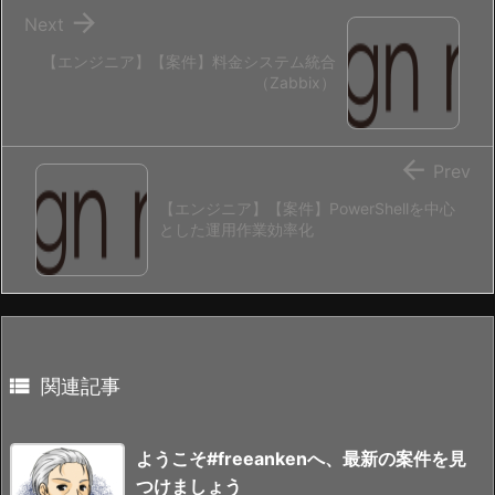

Next
【エンジニア】【案件】料金システム統合
（Zabbix）

Prev
【エンジニア】【案件】PowerShellを中心
とした運用作業効率化

関連記事
ようこそ#freeankenへ、最新の案件を見
つけましょう