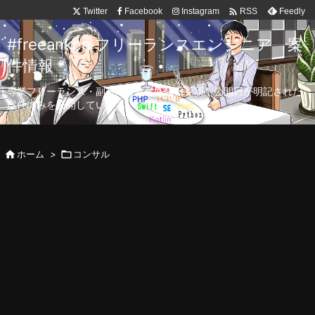

Twitter
Facebook
Instagram
Feedly
RSS
#freeanken フリーランスエンジニア 案
件情報
専業フリーランス・副業向け案件を毎日更新！公開日が明記された
案件のみを公開しています。

ホーム
>

コンサル