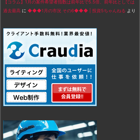
【コラム】1月の案件希望者指数は前年比で5.5倍、前年比としては
過去最高
に
◆◆◆1月の市況 その6◆◆◆ | 投資5ちゃんねる
より