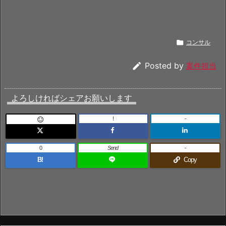

コンサル

Posted by
案件担当
よろしければシェアお願いします
!
-

0
Send
-
B!
Copy