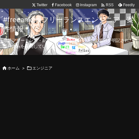

Twitter
Facebook
Instagram
Feedly
RSS
#freeanken フリーランスエンジニア 案
件情報
専業フリーランス・副業向け案件を毎日更新！公開日が明記された
案件のみを公開しています。

ホーム
>

エンジニア