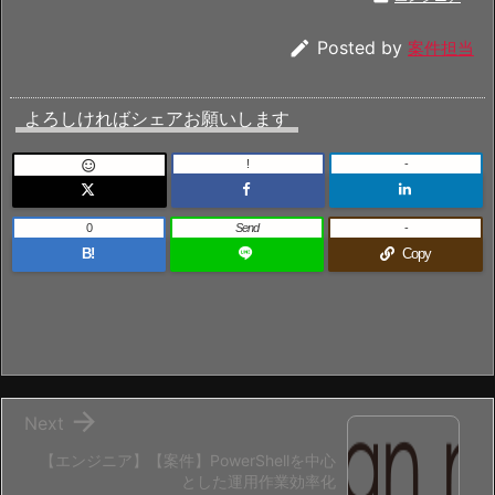

Posted by
案件担当
よろしければシェアお願いします
!
-

0
Send
-
B!
Copy

Next
【エンジニア】【案件】PowerShellを中心
とした運用作業効率化