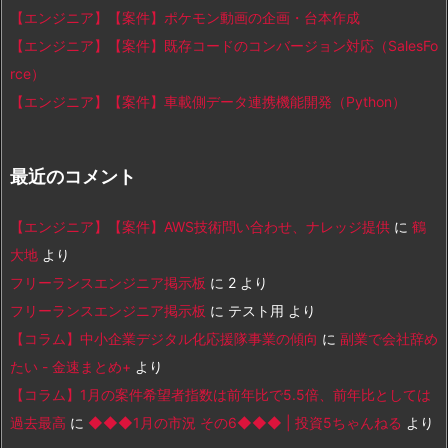
【エンジニア】【案件】ポケモン動画の企画・台本作成
【エンジニア】【案件】既存コードのコンバージョン対応（SalesFo
rce）
【エンジニア】【案件】車載側データ連携機能開発（Python）
最近のコメント
【エンジニア】【案件】AWS技術問い合わせ、ナレッジ提供
に
鶴
大地
より
フリーランスエンジニア掲示板
に
2
より
フリーランスエンジニア掲示板
に
テスト用
より
【コラム】中小企業デジタル化応援隊事業の傾向
に
副業で会社辞め
たい - 金速まとめ+
より
【コラム】1月の案件希望者指数は前年比で5.5倍、前年比としては
過去最高
に
◆◆◆1月の市況 その6◆◆◆ | 投資5ちゃんねる
より