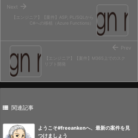

Next
【エンジニア】【案件】ASP, PL/SQLから
C#への移植（Azure Functions）

Prev
【エンジニア】【案件】M365上でのスク
リプト開発

関連記事
ようこそ#freeankenへ、最新の案件を見
つけましょう