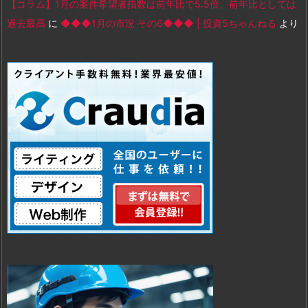
【コラム】1月の案件希望者指数は前年比で5.5倍、前年比としては
過去最高
に
◆◆◆1月の市況 その6◆◆◆ | 投資5ちゃんねる
より