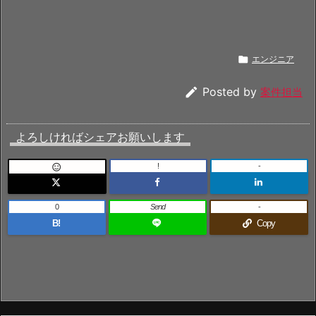

エンジニア

Posted by
案件担当
よろしければシェアお願いします
!
-

0
Send
-
B!
Copy