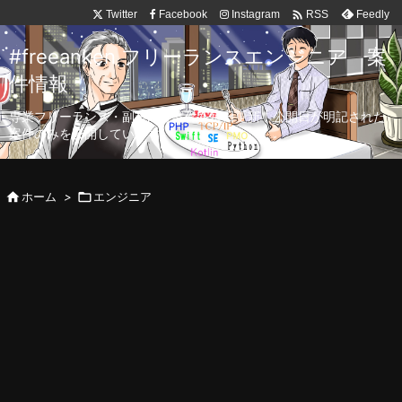

Twitter
Facebook
Instagram
Feedly
RSS
#freeanken フリーランスエンジニア 案
件情報
専業フリーランス・副業向け案件を毎日更新！公開日が明記された
案件のみを公開しています。

ホーム
>

エンジニア