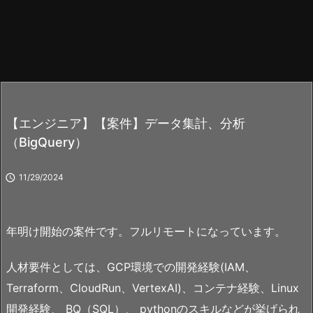
【エンジニア】【案件】データ集計、分析
（BigQuery）

11/29/2024
年明け開始の案件です。フルリモートになっています。
人材要件としては、GCP環境での開発経験(IAM、
Terraform、CloudRun、VertexAI)、コンテナ経験、Linux
開発経験、 BQ（SQL）、 pythonのスキルなどが挙げられ