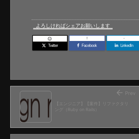
よろしければシェアお願いします
!
-

Twitter
Facebook
LinkedIn

Prev
【エンジニア】【案件】リファクタリ
ング（Ruby on Rails）