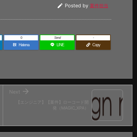

Posted by
案件担当
0
Send
-
B!
Hatena
LINE
Copy

Next
【エンジニア】【案件】ローコード開
発（MAGIC_XPA）