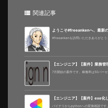

関連記事
ようこそ#freeankenへ、最
#freeankenを訪問いただきありがと
【エンジニア】【案件】業務管
7月開始の案件です。稼働率は50パーセ
【エンジニア】【案件】exe化
バイナリからpythonへの変換相談です