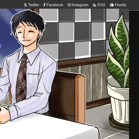

Twitter
Facebook
Instagram
Feedly
RSS