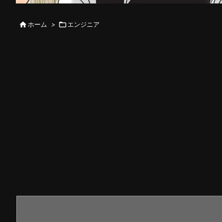

ホーム
>

エンジニア