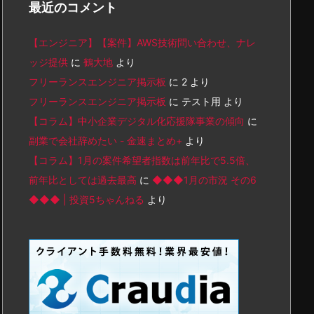
最近のコメント
【エンジニア】【案件】AWS技術問い合わせ、ナレ
ッジ提供
に
鶴大地
より
フリーランスエンジニア掲示板
に
2
より
フリーランスエンジニア掲示板
に
テスト用
より
【コラム】中小企業デジタル化応援隊事業の傾向
に
副業で会社辞めたい - 金速まとめ+
より
【コラム】1月の案件希望者指数は前年比で5.5倍、
前年比としては過去最高
に
◆◆◆1月の市況 その6
◆◆◆ | 投資5ちゃんねる
より