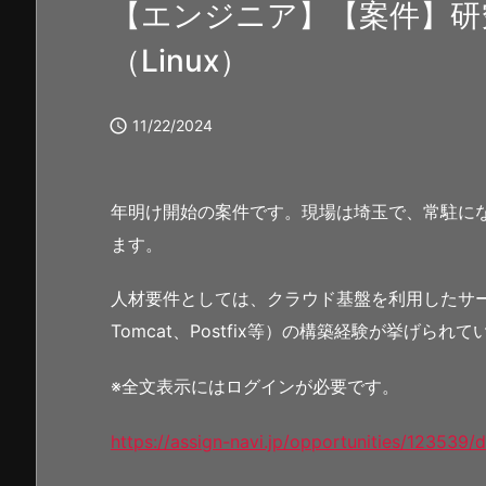
【エンジニア】【案件】研
（Linux）

11/22/2024
年明け開始の案件です。現場は埼玉で、常駐に
ます。
人材要件としては、クラウド基盤を利用したサーバを
Tomcat、Postfix等）の構築経験が挙げられ
※全文表示にはログインが必要です。
https://assign-navi.jp/opportunities/123539/d