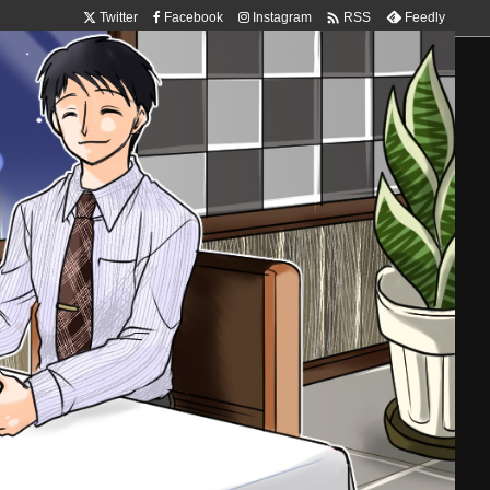

Twitter
Facebook
Instagram
Feedly
RSS