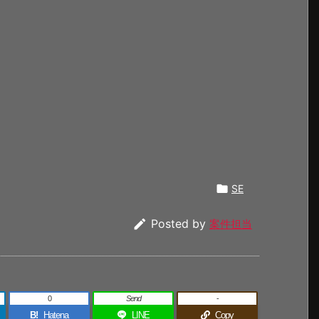

SE

Posted by
案件担当
0
Send
-
B!
Hatena
LINE
Copy