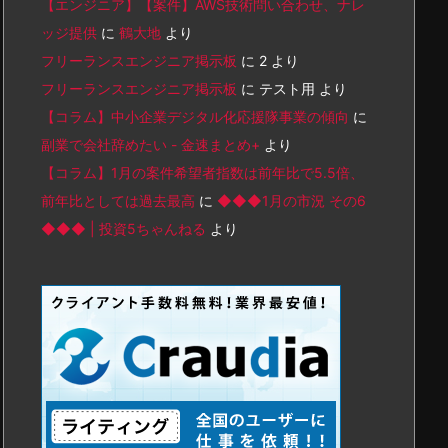
【エンジニア】【案件】AWS技術問い合わせ、ナレ
ッジ提供
に
鶴大地
より
フリーランスエンジニア掲示板
に
2
より
フリーランスエンジニア掲示板
に
テスト用
より
【コラム】中小企業デジタル化応援隊事業の傾向
に
副業で会社辞めたい - 金速まとめ+
より
【コラム】1月の案件希望者指数は前年比で5.5倍、
前年比としては過去最高
に
◆◆◆1月の市況 その6
◆◆◆ | 投資5ちゃんねる
より