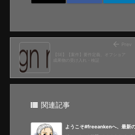

Prev
【SE】【案件】要件定義、オフショア
成果物の受け入れ・検証

関連記事
ようこそ#freeankenへ、最