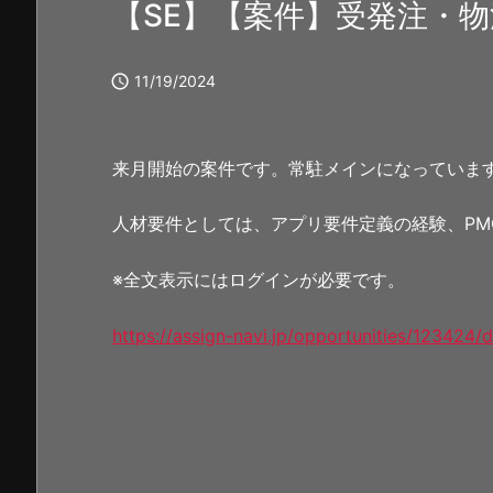
【SE】【案件】受発注・

11/19/2024
来月開始の案件です。常駐メインになっていま
人材要件としては、アプリ要件定義の経験、PM
※全文表示にはログインが必要です。
https://assign-navi.jp/opportunities/123424/d