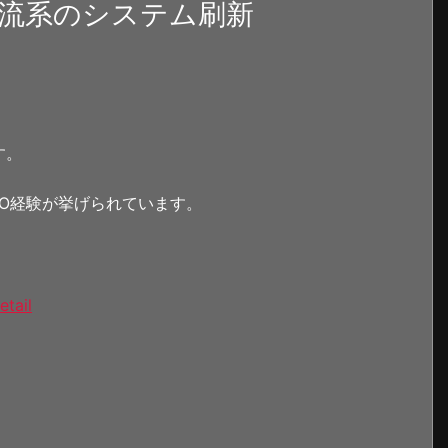
物流系のシステム刷新
す。
O経験が挙げられています。
etail