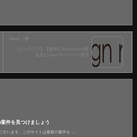

Next
【エンジニア】【案件】Informatica製
品及びLinuxサーバーの運用
新の案件を見つけましょう
うございます。このサイトは最新の案件を ...