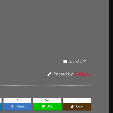

エンジニア

Posted by
案件担当
0
Send
-
B!
Hatena
LINE
Copy