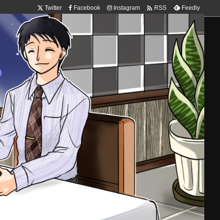

Twitter
Facebook
Instagram
Feedly
RSS