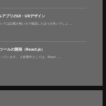
アプリのUI・UXデザイン
ては記載が無いので確認したほうが良いでしょ ...
ルの開発（React.js）
います。 人材要件としては、React. ...