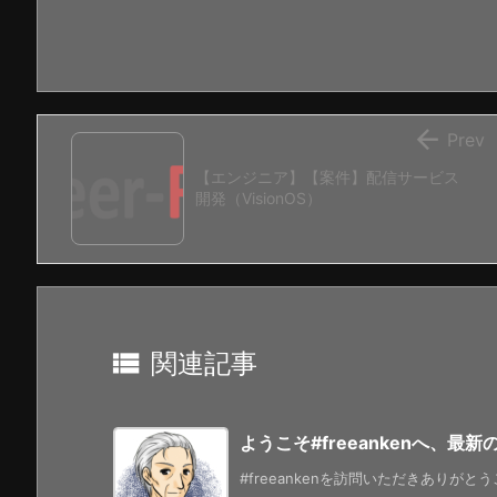

Prev
【エンジニア】【案件】配信サービス
開発（VisionOS）

関連記事
ようこそ#freeankenへ、最
#freeankenを訪問いただきありがと