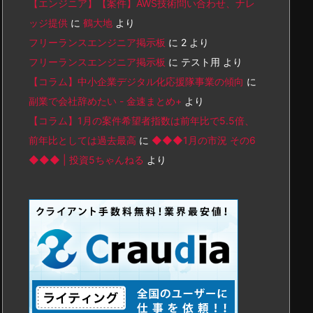
【エンジニア】【案件】AWS技術問い合わせ、ナレ
ッジ提供
に
鶴大地
より
フリーランスエンジニア掲示板
に
2
より
フリーランスエンジニア掲示板
に
テスト用
より
【コラム】中小企業デジタル化応援隊事業の傾向
に
副業で会社辞めたい - 金速まとめ+
より
【コラム】1月の案件希望者指数は前年比で5.5倍、
前年比としては過去最高
に
◆◆◆1月の市況 その6
◆◆◆ | 投資5ちゃんねる
より