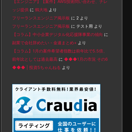
【エンジニア】【案件】AWS技術問い合わせ、ナレ
ッジ提供
に
鶴大地
より
フリーランスエンジニア掲示板
に
2
より
フリーランスエンジニア掲示板
に
テスト用
より
【コラム】中小企業デジタル化応援隊事業の傾向
に
副業で会社辞めたい - 金速まとめ+
より
【コラム】1月の案件希望者指数は前年比で5.5倍、
前年比としては過去最高
に
◆◆◆1月の市況 その6
◆◆◆ | 投資5ちゃんねる
より