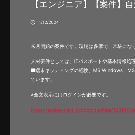
【エンジニア】【案件】自

11/12/2024
来月開始の案件です。現場は多摩で、常駐にな
人材要件としては、ITパスポートや基本情報処
■端末キッティングの経験、MS Windows、MS
ています。
※全文表示にはログインが必要です。
https://assign-navi.jp/opportunities/123187/de