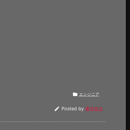

エンジニア

Posted by
案件担当