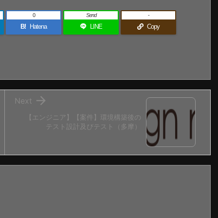
0
Send
-
B!
Hatena
LINE
Copy

Next
【エンジニア】【案件】環境構築後の
テスト設計及びテスト（多摩）