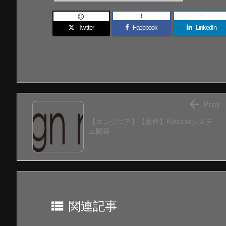
!
-

Twitter
Facebook
LinkedIn

Prev
【エンジニア】【案件】Kintoneシステ
ム開発

関連記事