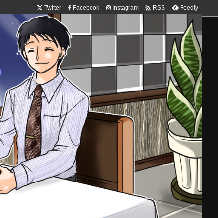

Twitter
Facebook
Instagram
Feedly
RSS