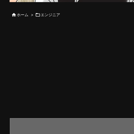

ホーム
>

エンジニア