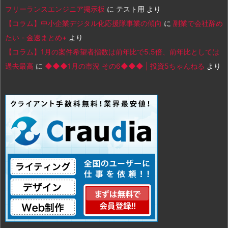
フリーランスエンジニア掲示板
に
テスト用
より
【コラム】中小企業デジタル化応援隊事業の傾向
に
副業で会社辞め
たい - 金速まとめ+
より
【コラム】1月の案件希望者指数は前年比で5.5倍、前年比としては
過去最高
に
◆◆◆1月の市況 その6◆◆◆ | 投資5ちゃんねる
より