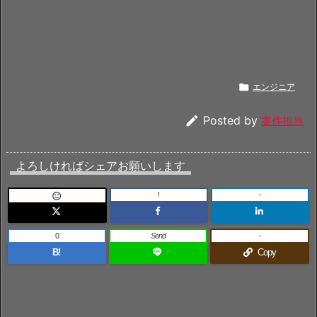

エンジニア

Posted by
案件担当
よろしければシェアお願いします
!
-

0
Send
-
B!
Copy