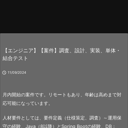
【エンジニア】【案件】調査、設計、実装、単体・
結合テスト

11/09/2024
月内開始の案件です。リモートもあり、年齢は高めまで対
応可能になっています。
人材要件としては、要件定義（仕様策定、調査）～運用保
守の経験、Java（8以降）とSpring Bootの経験、DB：