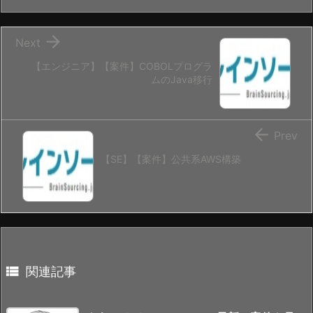

Next
【エンジニア】【案件】COBOLプログラ
ムのJava移行

Prev
【SE】【案件】公共系AWS構築

関連記事