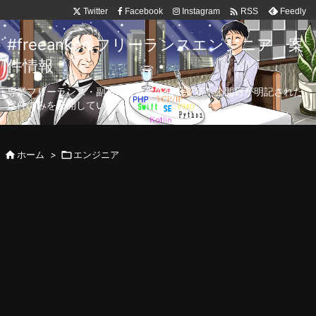

Twitter
Facebook
Instagram
Feedly
RSS
#freeanken フリーランスエンジニア 案
件情報
専業フリーランス・副業向け案件を毎日更新！公開日が明記された
案件のみを公開しています。

ホーム
>

エンジニア