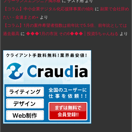
フリーランスエンジニア掲示板
に
テスト用
より
【コラム】中小企業デジタル化応援隊事業の傾向
に
副業で会社辞め
たい - 金速まとめ+
より
【コラム】1月の案件希望者指数は前年比で5.5倍、前年比としては
過去最高
に
◆◆◆1月の市況 その6◆◆◆ | 投資5ちゃんねる
より