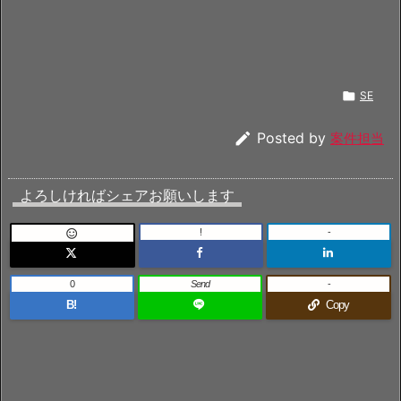

SE

Posted by
案件担当
よろしければシェアお願いします
!
-

0
Send
-
B!
Copy