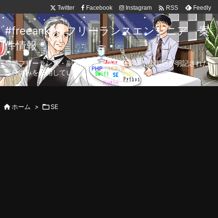

Twitter
Facebook
Instagram
Feedly
RSS
#freeanken フリーランスエンジニア 案
件情報
専業フリーランス・副業向け案件を毎日更新！公開日が明記された
案件のみを公開しています。

ホーム
>

SE