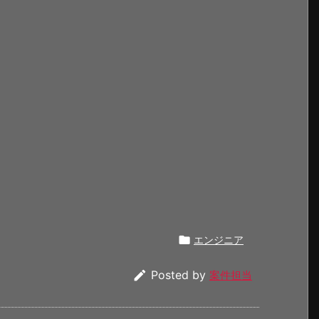

エンジニア

Posted by
案件担当