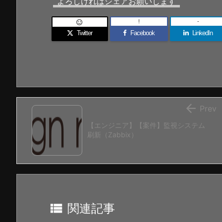
よろしければシェアお願いします
!
-

Twitter
Facebook
LinkedIn

Prev
【エンジニア】【案件】監視システム
刷新（Zabbix）

関連記事