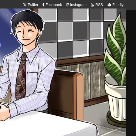

Twitter
Facebook
Instagram
Feedly
RSS