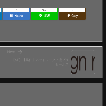
0
Send
-
B!
Hatena
LINE
Copy

Next
【SE】【案件】ネットワーク上流プリ
セールス