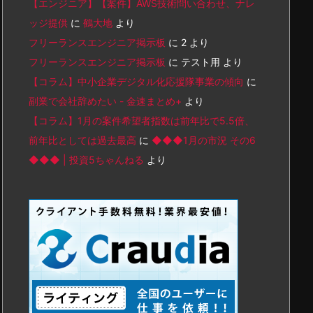
【エンジニア】【案件】AWS技術問い合わせ、ナレ
ッジ提供
に
鶴大地
より
フリーランスエンジニア掲示板
に
2
より
フリーランスエンジニア掲示板
に
テスト用
より
【コラム】中小企業デジタル化応援隊事業の傾向
に
副業で会社辞めたい - 金速まとめ+
より
【コラム】1月の案件希望者指数は前年比で5.5倍、
前年比としては過去最高
に
◆◆◆1月の市況 その6
◆◆◆ | 投資5ちゃんねる
より