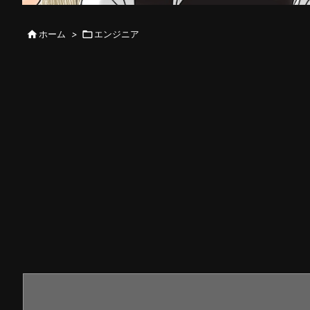

ホーム
>

エンジニア