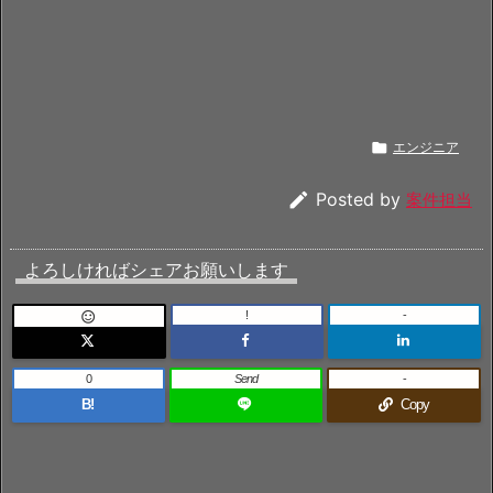

エンジニア

Posted by
案件担当
よろしければシェアお願いします
!
-

0
Send
-
B!
Copy