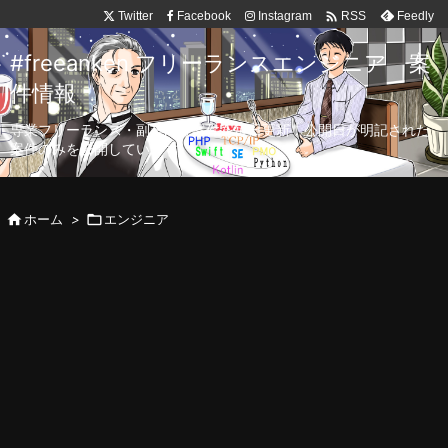

Twitter
Facebook
Instagram
Feedly
RSS
#freeanken フリーランスエンジニア 案
件情報
専業フリーランス・副業向け案件を毎日更新！公開日が明記された
案件のみを公開しています。

ホーム
>

エンジニア