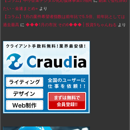
【コラム】中小企業デジタル化応援隊事業の傾向
に
副業で会社辞め
たい - 金速まとめ+
より
【コラム】1月の案件希望者指数は前年比で5.5倍、前年比としては
過去最高
に
◆◆◆1月の市況 その6◆◆◆ | 投資5ちゃんねる
より