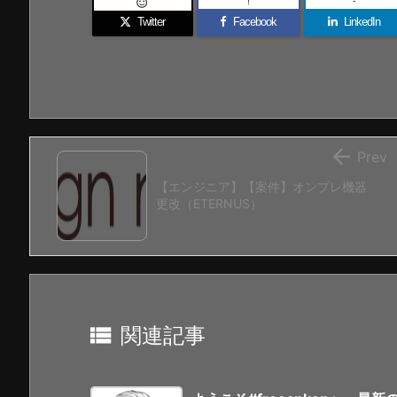
!
-

Twitter
Facebook
LinkedIn

Prev
【エンジニア】【案件】オンプレ機器
更改（ETERNUS）

関連記事