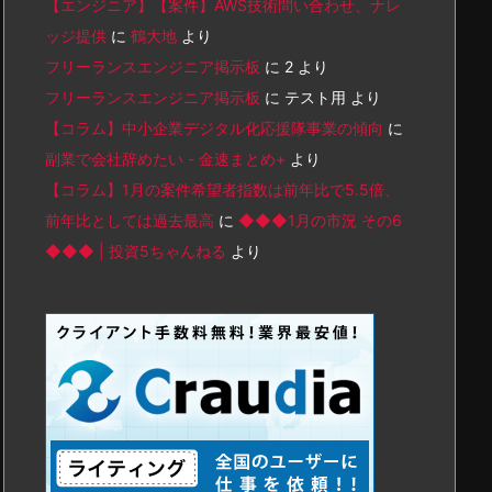
【エンジニア】【案件】AWS技術問い合わせ、ナレ
ッジ提供
に
鶴大地
より
フリーランスエンジニア掲示板
に
2
より
フリーランスエンジニア掲示板
に
テスト用
より
【コラム】中小企業デジタル化応援隊事業の傾向
に
副業で会社辞めたい - 金速まとめ+
より
【コラム】1月の案件希望者指数は前年比で5.5倍、
前年比としては過去最高
に
◆◆◆1月の市況 その6
◆◆◆ | 投資5ちゃんねる
より