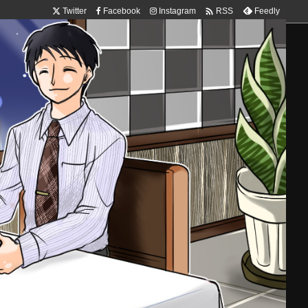

Twitter
Facebook
Instagram
Feedly
RSS