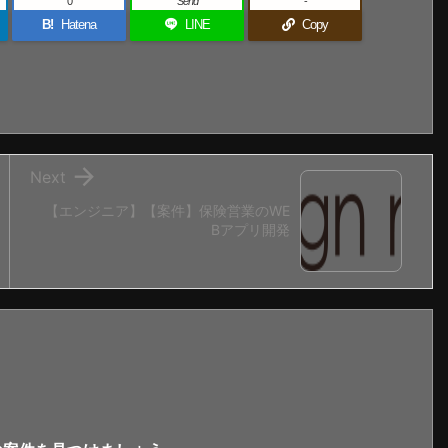
0
Send
-
B!
Hatena
LINE
Copy

Next
【エンジニア】【案件】保険営業のWE
Bアプリ開発