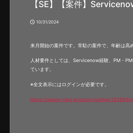
【SE】【案件】Servicen

10/31/2024
来月開始の案件です。常駐の案件で、年齢は高
人材要件としては、Servicenow経験、PM
ています。
※全文表示にはログインが必要です。
https://assign-navi.jp/opportunities/122895/d