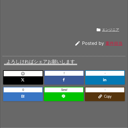

エンジニア

Posted by
案件担当
よろしければシェアお願いします
!
-

0
Send
-
B!
Copy