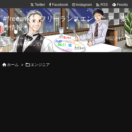

Twitter
Facebook
Instagram
Feedly
RSS
#freeanken フリーランスエンジニア 案
件情報
専業フリーランス・副業向け案件を毎日更新！公開日が明記された
案件のみを公開しています。

ホーム
>

エンジニア