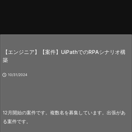
【エンジニア】【案件】UiPathでのRPAシナリオ構
築

10/31/2024
12月開始の案件です。複数名を募集しています。出張があ
る案件です。