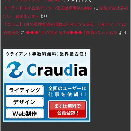
【コラム】中小企業デジタル化応援隊事業の傾向
に
副業で会社辞め
たい - 金速まとめ+
より
【コラム】1月の案件希望者指数は前年比で5.5倍、前年比としては
過去最高
に
◆◆◆1月の市況 その6◆◆◆ | 投資5ちゃんねる
より