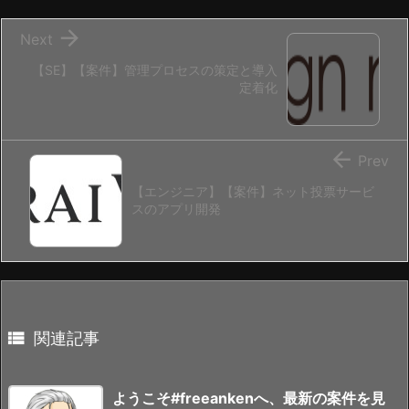

Next
【SE】【案件】管理プロセスの策定と導入
定着化

Prev
【エンジニア】【案件】ネット投票サービ
スのアプリ開発

関連記事
ようこそ#freeankenへ、最新の案件を見